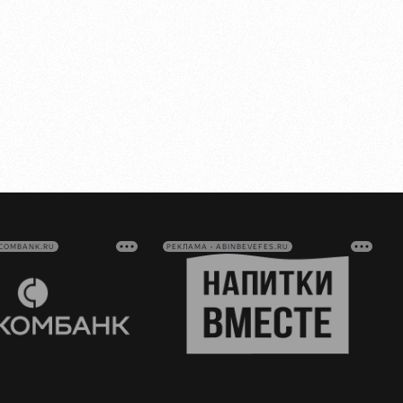
VCOMBANK.RU
РЕКЛАМА • ABINBEVEFES.RU