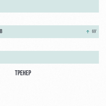
В
69'
ТРЕНЕР