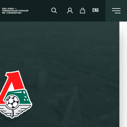
ENG
РЖД Арена
Организация мероприятий
Аренда полей
Аренда площадей
Ледовый дворец
Занятия спортом