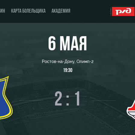
ЗИН
КАРТА БОЛЕЛЬЩИКА
АКАДЕМИЯ
6 МАЯ
О Клубе
ЖФК «Локомотив»
Ростов-на-Дону, Олимп-2
История
Молодёжка-юноши
19:30
Спонсоры
Молодёжка-девушки
2 : 1
Стать партнером
Контакты
Антидопинг