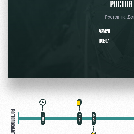
РОСТОВ
Ростов-на-До
АЗМУН
Локо Старт
Информация для болел
НОБОА
Локо-Лето
Банковская карта «Лок
Академия
Заставки
Как поступить
Парковка
Руководство
Карта болельщика
Контакты Академии
Программа лояльности
Информация для болел
РОСТОВ
26 мин
21 мин
8 мин
ЛОКОМОТИВ