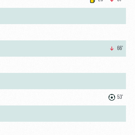
66'
53'