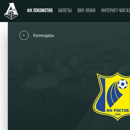
ФК ЛОКОМОТИВ
БИЛЕТЫ
ВИП-ЛОЖИ
ИНТЕРНЕТ-МАГА
Календарь
Новости
День матча
Календарь
Купить билет
Турнирная таблица
ВИП-ЛОЖИ
Игроки
ВИП-ЗОНЫ
Тренерский штаб
СЕМЕЙНЫЙ СЕКТОР
Видео
Туры по стадиону
Фото
Места для МГН