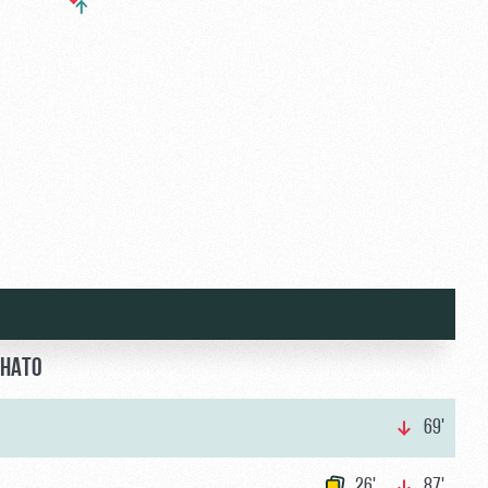
ИНАТО
69'
26'
87'