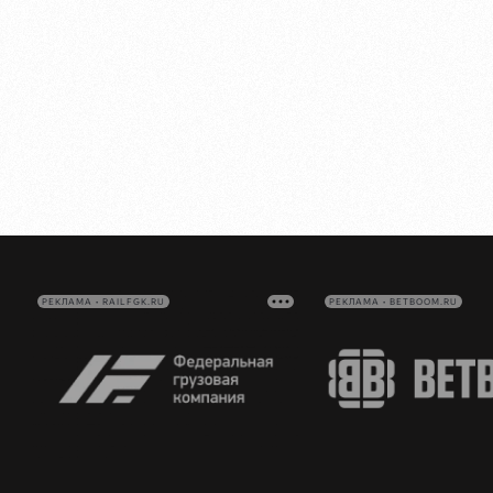
РЕКЛАМА • RAILFGK.RU
РЕКЛАМА • BETBOOM.RU