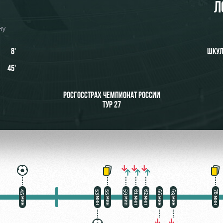
Л
ну
8'
ШКУЛ
ьщиков
45'
омотив»
РОСГОССТРАХ ЧЕМПИОНАТ РОССИИ
ТУР 27
ьщиков МГН
45 мин
55 мин
59 мин
66 мин
69 мин
53 мин
61 мин
62 мин
78 мин