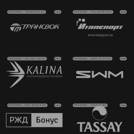
РЕКЛАМА • TRANSVOC.RU
РЕКЛАМА • ITALSPORT.RU/
РЕКЛАМА • KALINA-SM.RU
РЕКЛАМА • SWM-AUTO.RU
РЕКЛАМА • RZD-BONUS.RU
РЕКЛАМА • TASSAY.RU