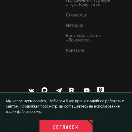
Положение о турнире
«Путь Будущего»
Спонсоры
История
Банковская карта
«Локомотив»
Контакты
Мы используем cookies, чтобы вам было проще и удобнее работать с
сайтом. Продолжая просмотр, вы соглашаетесь на использование
ваших файлов cookie.
© 1999-2026 FCLM.RU Футбольный клуб «Локомотив»
Москва. При полном или частичном использовании
материалов ссылка на официальный сайт ФК «Локомотив»
СОГЛАСЕН
обязательна.