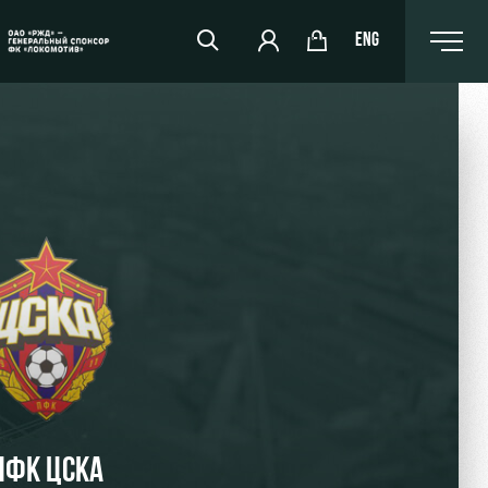
ENG
РЖД Арена
Организация мероприятий
Аренда полей
Аренда площадей
Ледовый дворец
Занятия спортом
ПФК ЦСКА