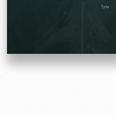
Тула
Локо Старт
Информация для болел
Локо-Лето
Банковская карта «Лок
Академия
Заставки
Как поступить
Парковка
Руководство
Карта болельщика
Контакты Академии
Программа лояльности
Информация для болел