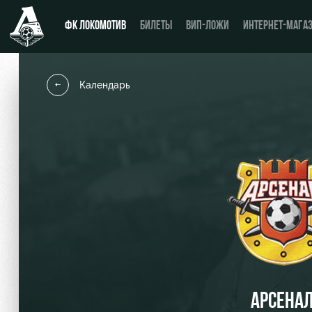
ФК ЛОКОМОТИВ
БИЛЕТЫ
ВИП-ЛОЖИ
ИНТЕРНЕТ-МАГА
Календарь
Новости
День матча
Календарь
Купить билет
Турнирная таблица
ВИП-ЛОЖИ
Игроки
ВИП-ЗОНЫ
Тренерский штаб
СЕМЕЙНЫЙ СЕКТОР
Видео
Туры по стадиону
АРСЕНА
Фото
Места для МГН