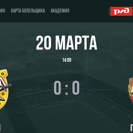
ЗИН
КАРТА БОЛЕЛЬЩИКА
АКАДЕМИЯ
20 МАРТА
О Клубе
ЖФК «Локомотив»
14:00
История
Молодёжка-юноши
Спонсоры
Молодёжка-девушки
0 : 0
Стать партнером
Контакты
Антидопинг
Л