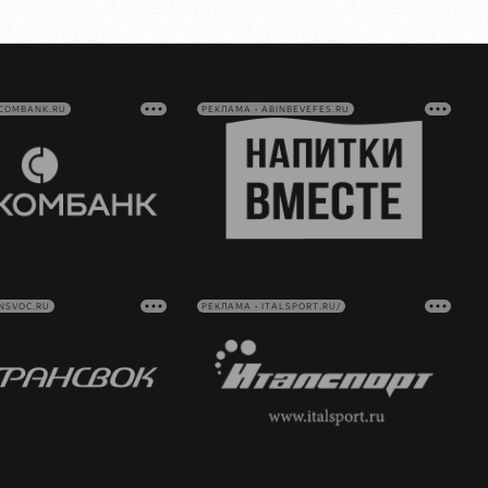
VCOMBANK.RU
РЕКЛАМА • ABINBEVEFES.RU
NSVOC.RU
РЕКЛАМА • ITALSPORT.RU/