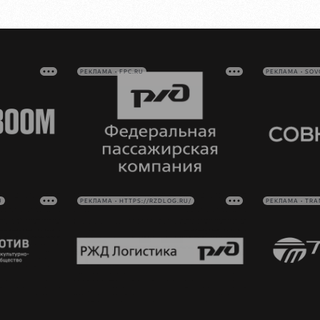
РЕКЛАМА • FPC.RU
РЕКЛАМА • SO
U
РЕКЛАМА • HTTPS://RZDLOG.RU/
РЕКЛАМА • TRA