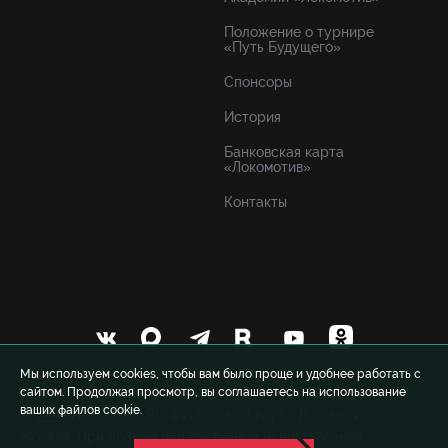
Положение о турнире
«Путь Будущего»
Спонсоры
История
Банковская карта
«Локомотив»
Контакты
Мы используем cookies, чтобы вам было проще и удобнее работать с
сайтом. Продолжая просмотр, вы соглашаетесь на использование
ваших файлов cookie.
© 1999-2026 FCLM.RU Футбольный клуб «Локомотив»
Москва. При полном или частичном использовании