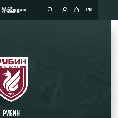
ENG
РЖД Арена
Организация мероприятий
Аренда полей
Аренда площадей
Ледовый дворец
Занятия спортом
РУБИН