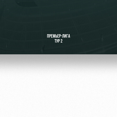
ьщиков
ПРЕМЬЕР-ЛИГА
ТУР 2
омотив»
ьщиков МГН