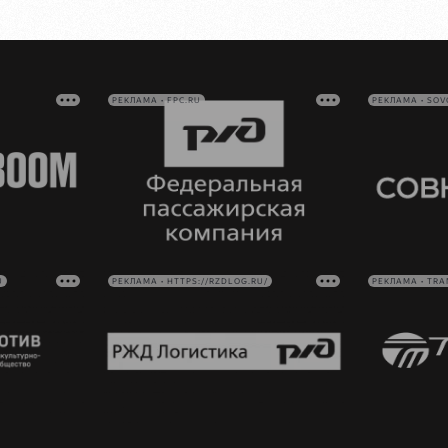
РЕКЛАМА • FPC.RU
РЕКЛАМА • SO
U
РЕКЛАМА • HTTPS://RZDLOG.RU/
РЕКЛАМА • TRA