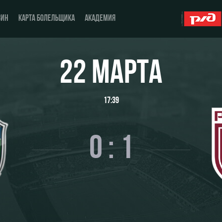
ЗИН
КАРТА БОЛЕЛЬЩИКА
АКАДЕМИЯ
22 МАРТА
О Клубе
ЖФК «Локомотив»
17:39
История
Молодёжка-юноши
Спонсоры
Молодёжка-девушки
0 : 1
Стать партнером
Контакты
Антидопинг