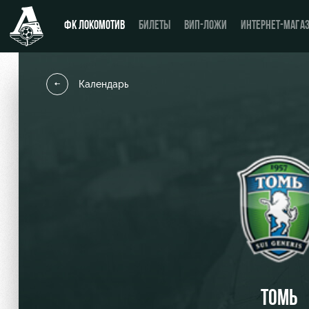
ФК ЛОКОМОТИВ
БИЛЕТЫ
ВИП-ЛОЖИ
ИНТЕРНЕТ-МАГА
Календарь
Новости
День матча
Календарь
Купить билет
Турнирная таблица
ВИП-ЛОЖИ
Игроки
ВИП-ЗОНЫ
Тренерский штаб
СЕМЕЙНЫЙ СЕКТОР
Видео
Туры по стадиону
ТОМЬ
Фото
Места для МГН