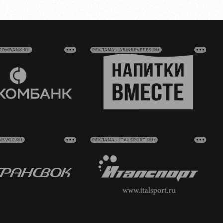
VCOMBANK.RU
РЕКЛАМА • ABINBEVEFES.RU
NSVOC.RU
РЕКЛАМА • ITALSPORT.RU/