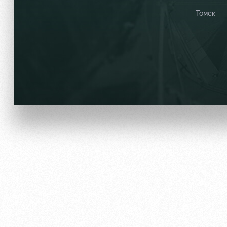
Томск
Локо Старт
Информация для болел
Локо-Лето
Банковская карта «Лок
Академия
Заставки
Как поступить
Парковка
Руководство
Карта болельщика
Контакты Академии
Программа лояльности
Информация для болел