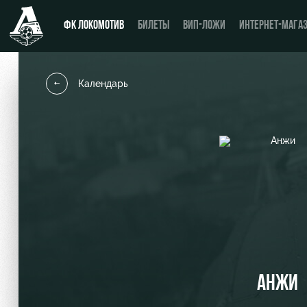
ФК ЛОКОМОТИВ
БИЛЕТЫ
ВИП-ЛОЖИ
ИНТЕРНЕТ-МАГА
Календарь
Новости
День матча
Календарь
Купить билет
Турнирная таблица
ВИП-ЛОЖИ
Игроки
ВИП-ЗОНЫ
Тренерский штаб
СЕМЕЙНЫЙ СЕКТОР
Видео
Туры по стадиону
АНЖИ
Фото
Места для МГН