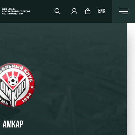
ENG
РЖД Арена
Организация мероприятий
Аренда полей
Аренда площадей
Ледовый дворец
Занятия спортом
АМКАР