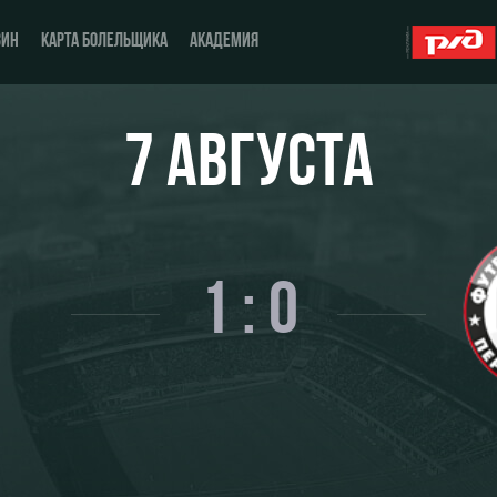
ЗИН
КАРТА БОЛЕЛЬЩИКА
АКАДЕМИЯ
7 АВГУСТА
О Клубе
ЖФК «Локомотив»
История
Молодёжка-юноши
1 : 0
Спонсоры
Молодёжка-девушки
Стать партнером
Контакты
Антидопинг