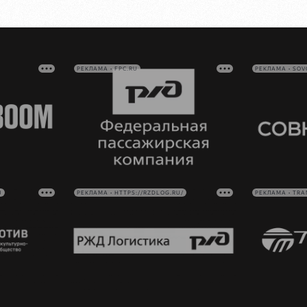
РЕКЛАМА • FPC.RU
РЕКЛАМА • SO
U
РЕКЛАМА • HTTPS://RZDLOG.RU/
РЕКЛАМА • TRA