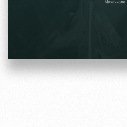
Махачкала
Локо Старт
Информация для болел
Локо-Лето
Банковская карта «Лок
Академия
Заставки
Как поступить
Парковка
Руководство
Карта болельщика
Контакты Академии
Программа лояльности
Информация для болел