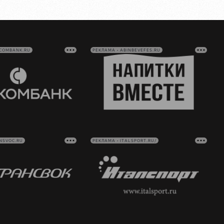
VCOMBANK.RU
РЕКЛАМА • ABINBEVEFES.RU
NSVOC.RU
РЕКЛАМА • ITALSPORT.RU/