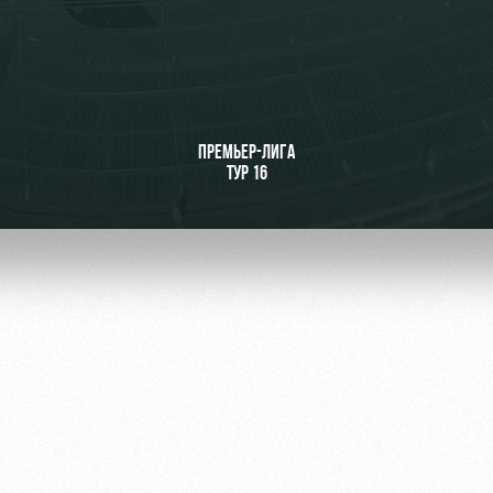
ьщиков
ПРЕМЬЕР-ЛИГА
ТУР 16
омотив»
ьщиков МГН