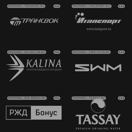
РЕКЛАМА • TRANSVOC.RU
РЕКЛАМА • ITALSPORT.RU/
РЕКЛАМА • KALINA-SM.RU
РЕКЛАМА • SWM-AUTO.RU
РЕКЛАМА • RZD-BONUS.RU
РЕКЛАМА • TASSAY.RU