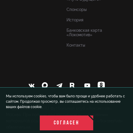
Спонсоры
История
Банковская карта
«Локомотив»
Контакты
Мы используем cookies, чтобы вам было проще и удобнее работать с
сайтом. Продолжая просмотр, вы соглашаетесь на использование
ваших файлов cookie.
© 1999-2026 FCLM.RU Футбольный клуб «Локомотив»
Москва. При полном или частичном использовании
материалов ссылка на официальный сайт ФК «Локомотив»
СОГЛАСЕН
обязательна.