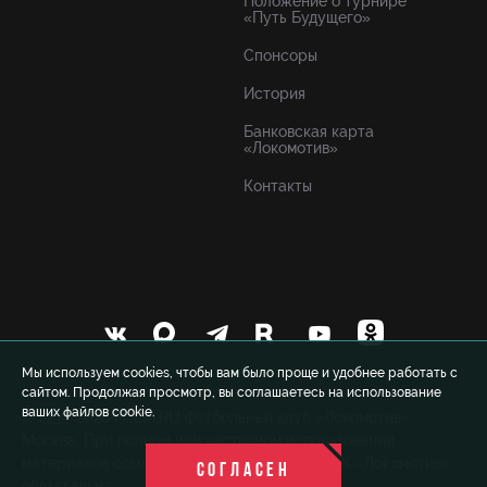
Положение о турнире
«Путь Будущего»
Спонсоры
История
Банковская карта
«Локомотив»
Контакты
Мы используем cookies, чтобы вам было проще и удобнее работать с
сайтом. Продолжая просмотр, вы соглашаетесь на использование
ваших файлов cookie.
© 1999-2026 FCLM.RU Футбольный клуб «Локомотив»
Москва. При полном или частичном использовании
материалов ссылка на официальный сайт ФК «Локомотив»
СОГЛАСЕН
обязательна.