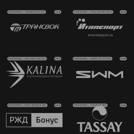
РЕКЛАМА • TRANSVOC.RU
РЕКЛАМА • ITALSPORT.RU/
РЕКЛАМА • KALINA-SM.RU
РЕКЛАМА • SWM-AUTO.RU
РЕКЛАМА • RZD-BONUS.RU
РЕКЛАМА • TASSAY.RU