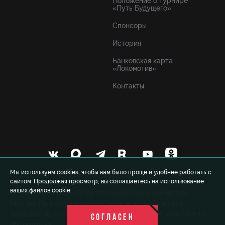
Положение о турнире
«Путь Будущего»
Спонсоры
История
Банковская карта
«Локомотив»
Контакты
Мы используем cookies, чтобы вам было проще и удобнее работать с
сайтом. Продолжая просмотр, вы соглашаетесь на использование
ваших файлов cookie.
© 1999-2026 FCLM.RU Футбольный клуб «Локомотив»
Москва. При полном или частичном использовании
материалов ссылка на официальный сайт ФК «Локомотив»
СОГЛАСЕН
обязательна.