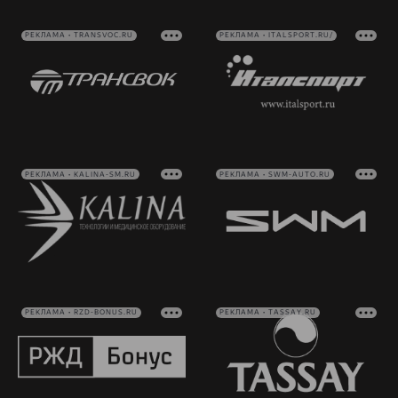
РЕКЛАМА • TRANSVOC.RU
РЕКЛАМА • ITALSPORT.RU/
РЕКЛАМА • KALINA-SM.RU
РЕКЛАМА • SWM-AUTO.RU
РЕКЛАМА • RZD-BONUS.RU
РЕКЛАМА • TASSAY.RU