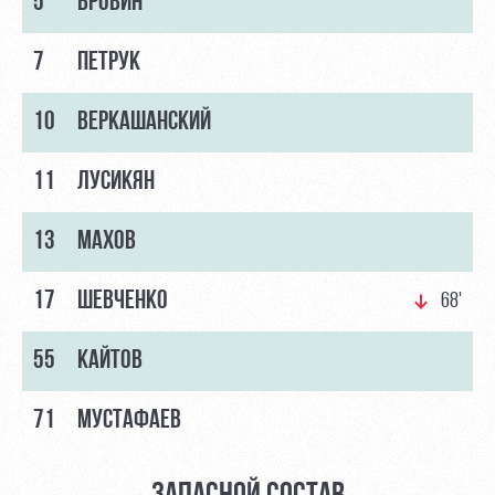
5
БРОВИН
Академии
дворец
Карта
болельщика
Занятия
7
ПЕТРУК
спортом
Парковка
Информация
10
ВЕРКАШАНСКИЙ
для
болельщиков
11
ЛУСИКЯН
МГН
13
МАХОВ
17
ШЕВЧЕНКО
68'
55
КАЙТОВ
71
МУСТАФАЕВ