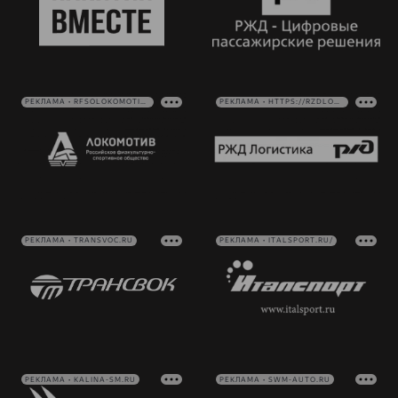
РЕКЛАМА • RFSOLOKOMOTIV.RU
РЕКЛАМА • HTTPS://RZDLOG.RU/
РЕКЛАМА • TRANSVOC.RU
РЕКЛАМА • ITALSPORT.RU/
РЕКЛАМА • KALINA-SM.RU
РЕКЛАМА • SWM-AUTO.RU