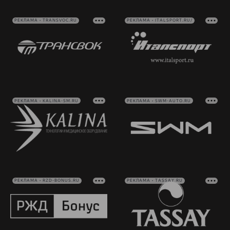
РЕКЛАМА • TRANSVOC.RU
РЕКЛАМА • ITALSPORT.RU/
РЕКЛАМА • KALINA-SM.RU
РЕКЛАМА • SWM-AUTO.RU
РЕКЛАМА • RZD-BONUS.RU
РЕКЛАМА • TASSAY.RU