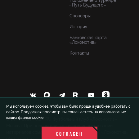
Положение о турнире
«Путь Будущего»
Спонсоры
История
Банковская карта
«Локомотив»
Контакты
Мы используем cookies, чтобы вам было проще и удобнее работать с
сайтом. Продолжая просмотр, вы соглашаетесь на использование
ваших файлов cookie.
© 1999-2026 FCLM.RU Футбольный клуб «Локомотив»
Москва. При полном или частичном использовании
материалов ссылка на официальный сайт ФК «Локомотив»
СОГЛАСЕН
обязательна.