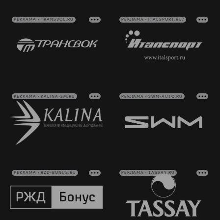
РЕКЛАМА • TRANSVOC.RU
РЕКЛАМА • ITALSPORT.RU/
РЕКЛАМА • KALINA-SM.RU
РЕКЛАМА • SWM-AUTO.RU
РЕКЛАМА • RZD-BONUS.RU
РЕКЛАМА • TASSAY.RU