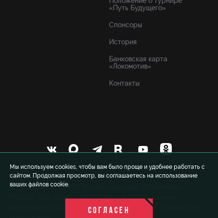
Положение о турнире
«Путь Будущего»
Спонсоры
История
Банковская карта
«Локомотив»
Контакты
Мы используем cookies, чтобы вам было проще и удобнее работать с
сайтом. Продолжая просмотр, вы соглашаетесь на использование
ваших файлов cookie.
© 1999-2026 FCLM.RU Футбольный клуб «Локомотив»
Москва. При полном или частичном использовании
материалов ссылка на официальный сайт ФК «Локомотив»
СОГЛАСЕН
обязательна.