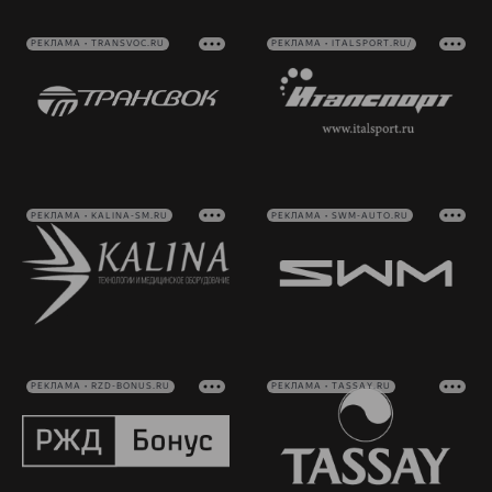
РЕКЛАМА • TRANSVOC.RU
РЕКЛАМА • ITALSPORT.RU/
РЕКЛАМА • KALINA-SM.RU
РЕКЛАМА • SWM-AUTO.RU
РЕКЛАМА • RZD-BONUS.RU
РЕКЛАМА • TASSAY.RU