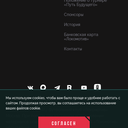
Положение о турнире
«Путь Будущего»
Спонсоры
История
Банковская карта
«Локомотив»
Контакты
Мы используем cookies, чтобы вам было проще и удобнее работать с
сайтом. Продолжая просмотр, вы соглашаетесь на использование
ваших файлов cookie.
© 1999-2026 FCLM.RU Футбольный клуб «Локомотив»
Москва. При полном или частичном использовании
материалов ссылка на официальный сайт ФК «Локомотив»
СОГЛАСЕН
обязательна.