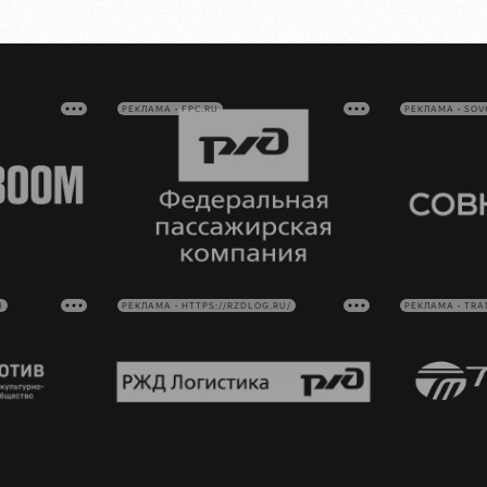
РЕКЛАМА • FPC.RU
РЕКЛАМА • SO
U
РЕКЛАМА • HTTPS://RZDLOG.RU/
РЕКЛАМА • TRA