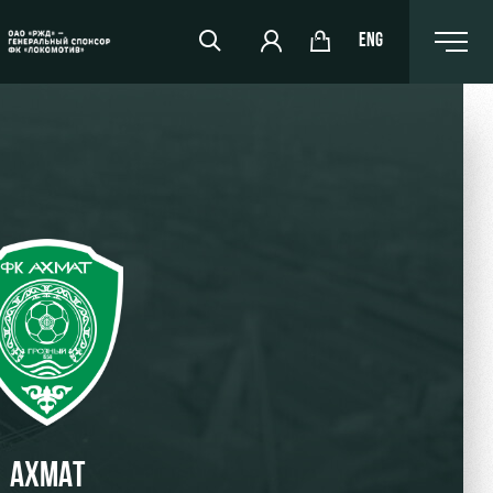
ENG
РЖД Арена
Организация мероприятий
Аренда полей
Аренда площадей
Ледовый дворец
Занятия спортом
АХМАТ