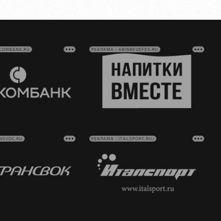
VCOMBANK.RU
РЕКЛАМА • ABINBEVEFES.RU
NSVOC.RU
РЕКЛАМА • ITALSPORT.RU/