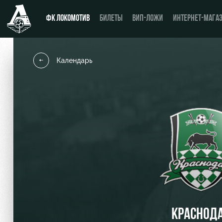
ФК ЛОКОМОТИВ
БИЛЕТЫ
ВИП-ЛОЖИ
ИНТЕРНЕТ-МАГА
Календарь
Новости
День матча
Календарь
Купить билет
Турнирная таблица
ВИП-ЛОЖИ
Игроки
ВИП-ЗОНЫ
Тренерский штаб
СЕМЕЙНЫЙ СЕКТОР
Видео
Туры по стадиону
КРАСНОД
Фото
Места для МГН