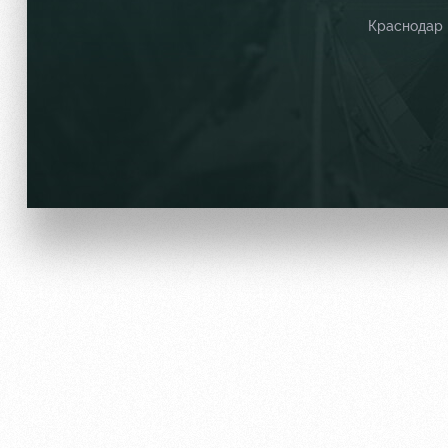
Краснодар
Локо Старт
Информация для болел
Локо-Лето
Банковская карта «Лок
Академия
Заставки
Как поступить
Парковка
Руководство
Карта болельщика
Контакты Академии
Программа лояльности
Информация для болел