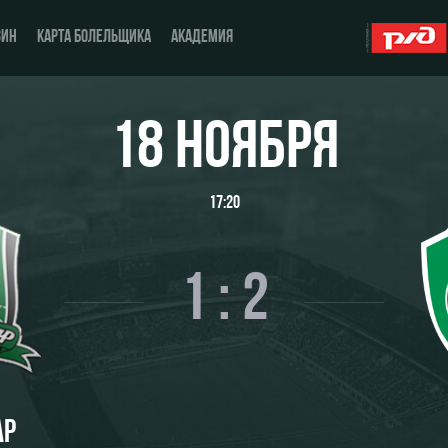
ЗИН
КАРТА БОЛЕЛЬЩИКА
АКАДЕМИЯ
18 НОЯБРЯ
О Клубе
ЖФК «Локомотив»
17:20
История
Молодёжка-юноши
Спонсоры
Молодёжка-девушки
1 : 2
Стать партнером
Контакты
Антидопинг
АР