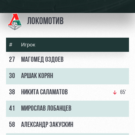
Видео
Туры по
стадиону
Фото
ЛОКОМОТИВ
Места для
МГН
#
Игрок
27
МАГОМЕД ОЗДОЕВ
РЖД
Локо
Информация
30
АРШАК КОРЯН
Арена
Старт
для
болельщиков
Организация
Локо-Лето
38
НИКИТА САЛАМАТОВ
65'
мероприятий
Банковская
Академия
карта
Аренда
«Локомотив»
41
МИРОСЛАВ ЛОБАНЦЕВ
Как
полей
поступить
Заставки
58
АЛЕКСАНДР ЗАКУСКИН
Аренда
Руководство
площадей
Парковка