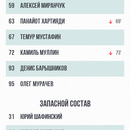
59
АЛЕКСЕЙ МИРАНЧУК
Контакты
Ледовый
Карта
Академии
дворец
болельщика
63
ПАНАЙОТ ХАРТИЯДИ
69'
Занятия
Программа
спортом
лояльности
67
ТЕМУР МУСТАФИН
Информация
для
72
КАМИЛЬ МУЛЛИН
73'
болельщиков
МГН
93
ДЕНИС БАРЫШНИКОВ
95
ОЛЕГ МУРАЧЕВ
ЗАПАСНОЙ СОСТАВ
31
ЮРИЙ ШАФИНСКИЙ