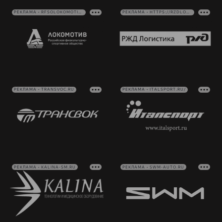
РЕКЛАМА • RFSOLOKOMOTIV.RU
РЕКЛАМА • HTTPS://RZDLOG.RU/
РЕКЛАМА • TRANSVOC.RU
РЕКЛАМА • ITALSPORT.RU/
РЕКЛАМА • KALINA-SM.RU
РЕКЛАМА • SWM-AUTO.RU