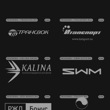
РЕКЛАМА • TRANSVOC.RU
РЕКЛАМА • ITALSPORT.RU/
РЕКЛАМА • KALINA-SM.RU
РЕКЛАМА • SWM-AUTO.RU
РЕКЛАМА • RZD-BONUS.RU
РЕКЛАМА • TASSAY.RU