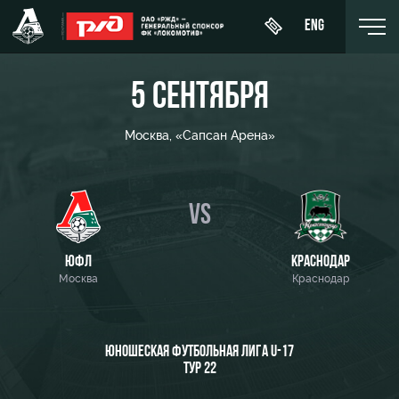
ENG
5 СЕНТЯБРЯ
Москва, «Сапсан Арена»
День
О Клубе
Новости
ЖФК
матча
«Локомотив»
История
VS
Календарь
Купить
Молодёжка-
Спонсоры
билет
Турнирная
юноши
ЮФЛ
КРАСНОДАР
таблица
Стать
Москва
ВИП-ЛОЖИ
Краснодар
Молодёжка-
партнером
Игроки
девушки
ВИП-ЗОНЫ
Контакты
Тренерский
ЮНОШЕСКАЯ ФУТБОЛЬНАЯ ЛИГА U-17
СЕМЕЙНЫЙ
штаб
ТУР 22
Антидопинг
СЕКТОР