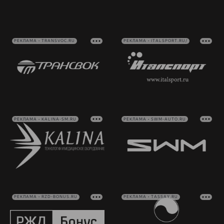
РЕКЛАМА • TRANSVOC.RU
РЕКЛАМА • ITALSPORT.RU/
РЕКЛАМА • KALINA-SM.RU
РЕКЛАМА • SWM-AUTO.RU
РЕКЛАМА • RZD-BONUS.RU
РЕКЛАМА • TASSAY.RU