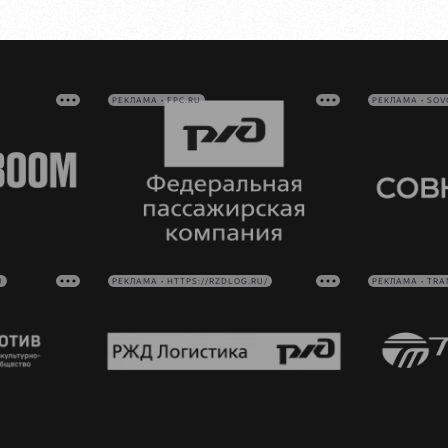
РЕКЛАМА • FPC.RU
РЕКЛАМА • SO
U
РЕКЛАМА • HTTPS://RZDLOG.RU/
РЕКЛАМА • TRA