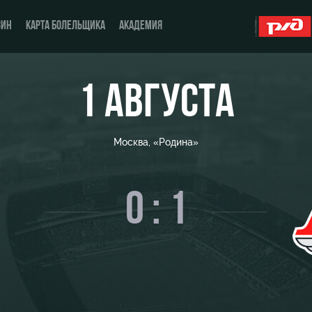
ЗИН
КАРТА БОЛЕЛЬЩИКА
АКАДЕМИЯ
1 АВГУСТА
О Клубе
ЖФК «Локомотив»
Москва, «Родина»
История
Молодёжка-юноши
Спонсоры
Молодёжка-девушки
0 : 1
Стать партнером
Контакты
Антидопинг