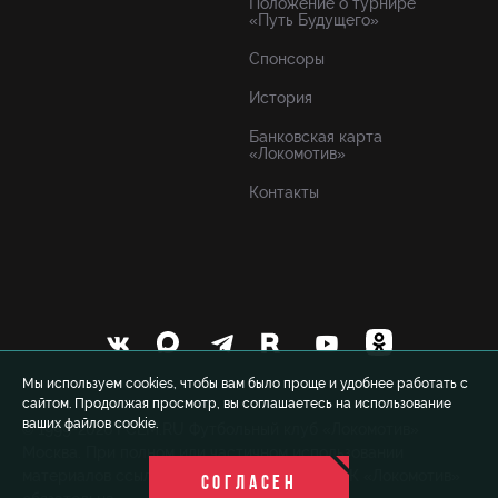
Положение о турнире
«Путь Будущего»
Спонсоры
История
Банковская карта
«Локомотив»
Контакты
Мы используем cookies, чтобы вам было проще и удобнее работать с
сайтом. Продолжая просмотр, вы соглашаетесь на использование
ваших файлов cookie.
© 1999-2026 FCLM.RU Футбольный клуб «Локомотив»
Москва. При полном или частичном использовании
материалов ссылка на официальный сайт ФК «Локомотив»
СОГЛАСЕН