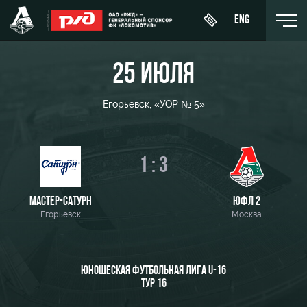
ENG
25 ИЮЛЯ
Егорьевск, «УОР № 5»
День
О Клубе
Новости
ЖФК
матча
«Локомотив»
История
1 : 3
Календарь
Купить
Молодёжка-
Спонсоры
билет
Турнирная
юноши
МАСТЕР-САТУРН
ЮФЛ 2
таблица
Стать
Егорьевск
ВИП-ЛОЖИ
Москва
Молодёжка-
партнером
Игроки
девушки
ВИП-ЗОНЫ
Контакты
Тренерский
ЮНОШЕСКАЯ ФУТБОЛЬНАЯ ЛИГА U-16
СЕМЕЙНЫЙ
штаб
ТУР 16
Антидопинг
СЕКТОР