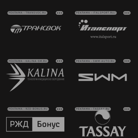
РЕКЛАМА • TRANSVOC.RU
РЕКЛАМА • ITALSPORT.RU/
РЕКЛАМА • KALINA-SM.RU
РЕКЛАМА • SWM-AUTO.RU
РЕКЛАМА • RZD-BONUS.RU
РЕКЛАМА • TASSAY.RU