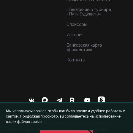
Положение о турнире
«Путь Будущего»
Спонсоры
История
Банковская карта
«Локомотив»
Контакты
Мы используем cookies, чтобы вам было проще и удобнее работать с
сайтом. Продолжая просмотр, вы соглашаетесь на использование
ваших файлов cookie.
© 1999-2026 FCLM.RU Футбольный клуб «Локомотив»
Москва. При полном или частичном использовании