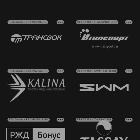
РЕКЛАМА • TRANSVOC.RU
РЕКЛАМА • ITALSPORT.RU/
РЕКЛАМА • KALINA-SM.RU
РЕКЛАМА • SWM-AUTO.RU
РЕКЛАМА • RZD-BONUS.RU
РЕКЛАМА • TASSAY.RU