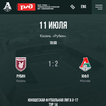
ENG
11 ИЮЛЯ
Казань, «Рубин»
16:00
День
О Клубе
Новости
ЖФК
матча
«Локомотив»
История
Календарь
Купить
1 : 2
Молодёжка-
Спонсоры
билет
Турнирная
юноши
таблица
Стать
ВИП-ЛОЖИ
РУБИН
ЮФЛ
Молодёжка-
партнером
Казань
Москва
Игроки
девушки
ВИП-ЗОНЫ
Контакты
Тренерский
СЕМЕЙНЫЙ
штаб
Антидопинг
СЕКТОР
ЮНОШЕСКАЯ ФУТБОЛЬНАЯ ЛИГА U-17
ТУР 14