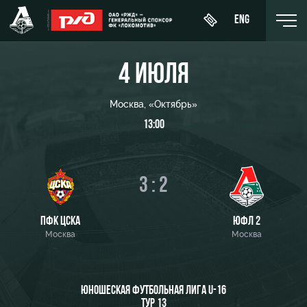
ENG
4 ИЮЛЯ
Москва, «Октябрь»
13:00
День
О Клубе
Новости
ЖФК
матча
«Локомотив»
История
Календарь
Купить
3 : 2
Молодёжка-
Спонсоры
билет
Турнирная
юноши
таблица
Стать
ВИП-ЛОЖИ
ПФК ЦСКА
ЮФЛ 2
Молодёжка-
партнером
Москва
Москва
Игроки
девушки
ВИП-ЗОНЫ
Контакты
Тренерский
СЕМЕЙНЫЙ
штаб
Антидопинг
СЕКТОР
ЮНОШЕСКАЯ ФУТБОЛЬНАЯ ЛИГА U-16
ТУР 13