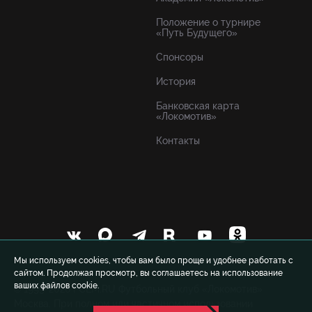
Положение о турнире
«Путь Будущего»
Спонсоры
История
Банковская карта
«Локомотив»
Контакты
Мы используем cookies, чтобы вам было проще и удобнее работать с
сайтом. Продолжая просмотр, вы соглашаетесь на использование
ваших файлов cookie.
© 1999-2026 FCLM.RU Футбольный клуб «Локомотив»
Москва. При полном или частичном использовании