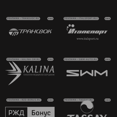
РЕКЛАМА • TRANSVOC.RU
РЕКЛАМА • ITALSPORT.RU/
РЕКЛАМА • KALINA-SM.RU
РЕКЛАМА • SWM-AUTO.RU
РЕКЛАМА • RZD-BONUS.RU
РЕКЛАМА • TASSAY.RU