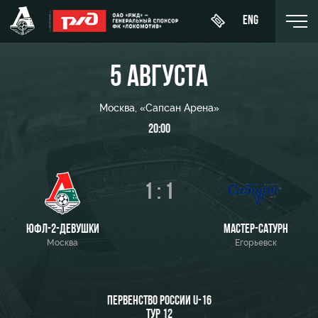
ENG
5 АВГУСТА
Москва, «Сапсан Арена»
20:00
День
О Клубе
Новости
ЖФК
матча
«Локомотив»
История
Календарь
Купить
1 : 1
Молодёжка-
Спонсоры
билет
Турнирная
юноши
таблица
Стать
ВИП-ЛОЖИ
ЮФЛ-2-ДЕВУШКИ
МАСТЕР-САТУРН
Молодёжка-
партнером
Москва
Егорьевск
Игроки
девушки
ВИП-ЗОНЫ
Контакты
Тренерский
СЕМЕЙНЫЙ
штаб
Антидопинг
СЕКТОР
ПЕРВЕНСТВО РОССИИ U-16
ТУР 12