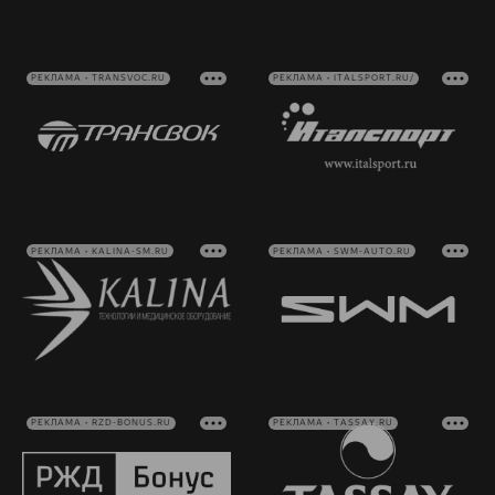
РЕКЛАМА • TRANSVOC.RU
РЕКЛАМА • ITALSPORT.RU/
РЕКЛАМА • KALINA-SM.RU
РЕКЛАМА • SWM-AUTO.RU
РЕКЛАМА • RZD-BONUS.RU
РЕКЛАМА • TASSAY.RU