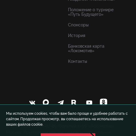
Положение о турнире
«Путь Будущего»
Спонсоры
История
Банковская карта
«Локомотив»
Контакты
Мы используем cookies, чтобы вам было проще и удобнее работать с
сайтом. Продолжая просмотр, вы соглашаетесь на использование
ваших файлов cookie.
© 1999-2026 FCLM.RU Футбольный клуб «Локомотив»
Москва. При полном или частичном использовании