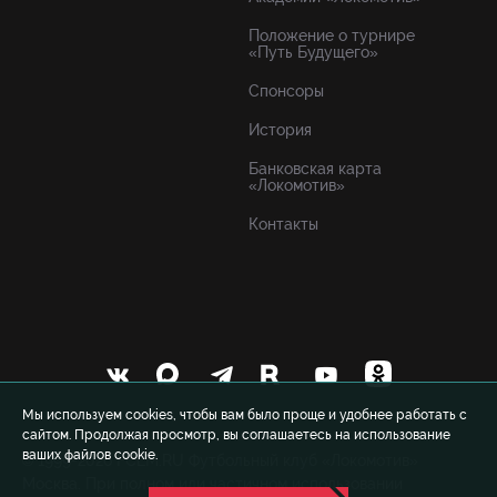
Положение о турнире
«Путь Будущего»
Спонсоры
История
Банковская карта
«Локомотив»
Контакты
Мы используем cookies, чтобы вам было проще и удобнее работать с
сайтом. Продолжая просмотр, вы соглашаетесь на использование
ваших файлов cookie.
© 1999-2026 FCLM.RU Футбольный клуб «Локомотив»
Москва. При полном или частичном использовании