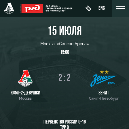
ENG
15 ИЮЛЯ
Москва, «Сапсан Арена»
15:00
День
О Клубе
Новости
ЖФК
матча
«Локомотив»
История
Календарь
Купить
2 : 2
Молодёжка-
Спонсоры
билет
Турнирная
юноши
таблица
Стать
ВИП-ЛОЖИ
ЮФЛ-2-ДЕВУШКИ
ЗЕНИТ
Молодёжка-
партнером
Москва
Санкт-Петербург
Игроки
девушки
ВИП-ЗОНЫ
Контакты
Тренерский
СЕМЕЙНЫЙ
штаб
Антидопинг
СЕКТОР
ПЕРВЕНСТВО РОССИИ U-16
ТУР 9