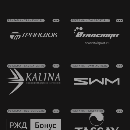
РЕКЛАМА • TRANSVOC.RU
РЕКЛАМА • ITALSPORT.RU/
РЕКЛАМА • KALINA-SM.RU
РЕКЛАМА • SWM-AUTO.RU
РЕКЛАМА • RZD-BONUS.RU
РЕКЛАМА • TASSAY.RU