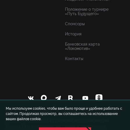
Положение о турнире
«Путь Будущего»
Спонсоры
История
Банковская карта
«Локомотив»
Контакты
Мы используем cookies, чтобы вам было проще и удобнее работать с
сайтом. Продолжая просмотр, вы соглашаетесь на использование
ваших файлов cookie.
© 1999-2026 FCLM.RU Футбольный клуб «Локомотив»
Москва. При полном или частичном использовании