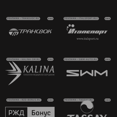
РЕКЛАМА • TRANSVOC.RU
РЕКЛАМА • ITALSPORT.RU/
РЕКЛАМА • KALINA-SM.RU
РЕКЛАМА • SWM-AUTO.RU
РЕКЛАМА • RZD-BONUS.RU
РЕКЛАМА • TASSAY.RU