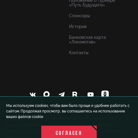
Положение о турнире
«Путь Будущего»
Спонсоры
История
Банковская карта
«Локомотив»
Контакты
Мы используем cookies, чтобы вам было проще и удобнее работать с
сайтом. Продолжая просмотр, вы соглашаетесь на использование
ваших файлов cookie.
© 1999-2026 FCLM.RU Футбольный клуб «Локомотив»
Москва. При полном или частичном использовании
материалов ссылка на официальный сайт ФК «Локомотив»
СОГЛАСЕН
обязательна.