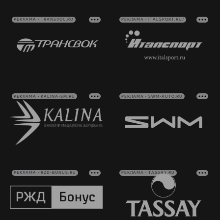
РЕКЛАМА • TRANSVOC.RU
РЕКЛАМА • ITALSPORT.RU/
РЕКЛАМА • KALINA-SM.RU
РЕКЛАМА • SWM-AUTO.RU
РЕКЛАМА • RZD-BONUS.RU
РЕКЛАМА • TASSAY.RU