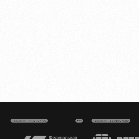
РЕКЛАМА • RAILFGK.RU
РЕКЛАМА • BETBOOM.RU