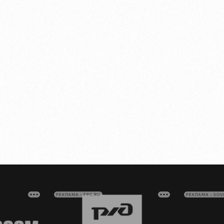
РЕКЛАМА • FPC.RU
РЕКЛАМА • SO