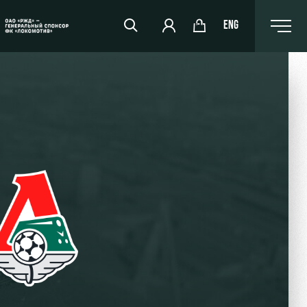
ENG
РЖД Арена
Организация мероприятий
Аренда полей
Аренда площадей
Ледовый дворец
Занятия спортом