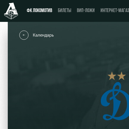
ФК ЛОКОМОТИВ
БИЛЕТЫ
ВИП-ЛОЖИ
ИНТЕРНЕТ-МАГА
Календарь
Новости
День матча
Календарь
Купить билет
Турнирная таблица
ВИП-ЛОЖИ
Игроки
ВИП-ЗОНЫ
Тренерский штаб
СЕМЕЙНЫЙ СЕКТОР
Видео
Туры по стадиону
Фото
Места для МГН