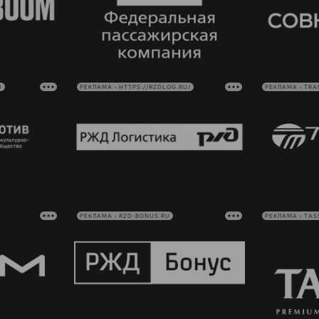
U
РЕКЛАМА • HTTPS://RZDLOG.RU/
РЕКЛАМА • TRA
РЕКЛАМА • RZD-BONUS.RU
РЕКЛАМА • TAS