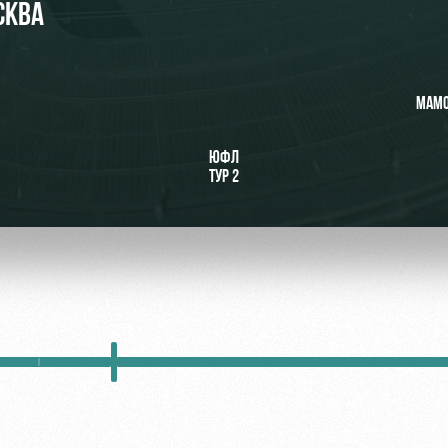
СКВА
МАМО
ьщиков
ЮФЛ
омотив»
ТУР 2
ьщиков МГН