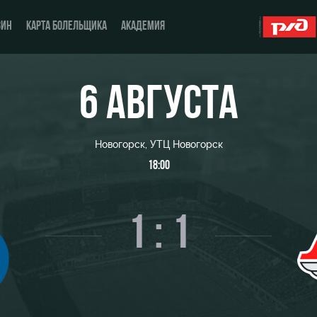
ЗИН
КАРТА БОЛЕЛЬЩИКА
АКАДЕМИЯ
6 АВГУСТА
О Клубе
ЖФК «Локомотив»
Новогорск, УТЦ Новогорск
История
Молодёжка-юноши
18:00
Спонсоры
Молодёжка-девушки
1 : 1
Стать партнером
Контакты
Антидопинг