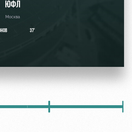
ЮФЛ
Москва
НОВ
37'