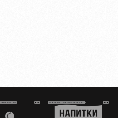
VCOMBANK.RU
РЕКЛАМА • ABINBEVEFES.RU