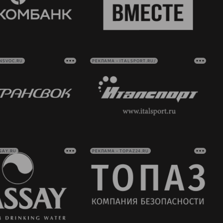
NSVOC.RU
РЕКЛАМА • ITALSPORT.RU/
SAY.RU
РЕКЛАМА • TOPAZ24.RU