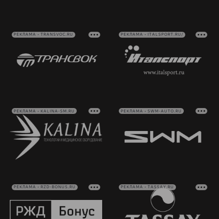
РЕКЛАМА • TRANSVOC.RU
РЕКЛАМА • ITALSPORT.RU/
РЕКЛАМА • KALINA-SM.RU
РЕКЛАМА • SWM-AUTO.RU
РЕКЛАМА • RZD-BONUS.RU
РЕКЛАМА • TASSAY.RU