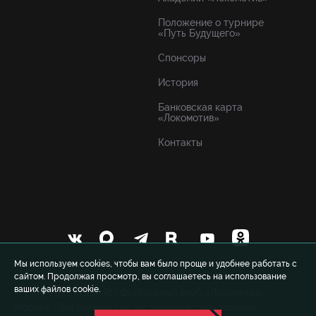
Положение о турнире
«Путь Будущего»
Спонсоры
История
Банковская карта
«Локомотив»
Контакты
Мы используем cookies, чтобы вам было проще и удобнее работать с
сайтом. Продолжая просмотр, вы соглашаетесь на использование
ваших файлов cookie.
© 1999-2026 FCLM.RU Футбольный клуб «Локомотив»
Москва. При полном или частичном использовании