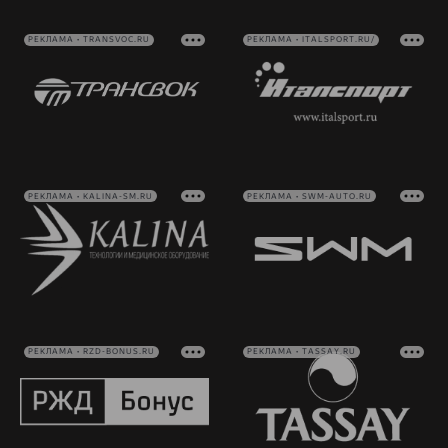
РЕКЛАМА • TRANSVOC.RU
РЕКЛАМА • ITALSPORT.RU/
РЕКЛАМА • KALINA-SM.RU
РЕКЛАМА • SWM-AUTO.RU
РЕКЛАМА • RZD-BONUS.RU
РЕКЛАМА • TASSAY.RU