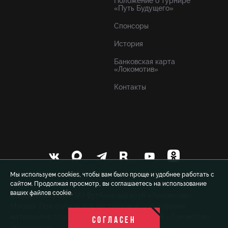
Положение о турнире
«Путь Будущего»
Спонсоры
История
Банковская карта
«Локомотив»
Контакты
Мы используем cookies, чтобы вам было проще и удобнее работать с
сайтом. Продолжая просмотр, вы соглашаетесь на использование
ваших файлов cookie.
© 1999-2026 FCLM.RU Футбольный клуб «Локомотив»
Москва. При полном или частичном использовании
материалов ссылка на официальный сайт ФК «Локомотив»
СОГЛАСЕН
обязательна.