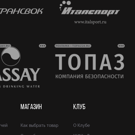
SAY.RU
РЕКЛАМА • TOPAZ24.RU
МАГАЗИН
КЛУБ
тчей
Как выбрать товар
О Клубе