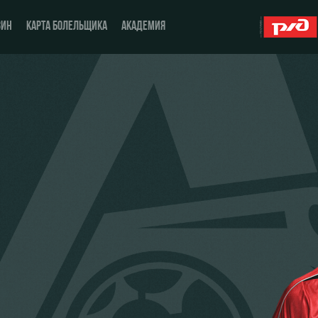
ЗИН
КАРТА БОЛЕЛЬЩИКА
АКАДЕМИЯ
О Клубе
ЖФК «Локомотив»
История
Молодёжка-юноши
Спонсоры
Молодёжка-девушки
Стать партнером
Контакты
Антидопинг