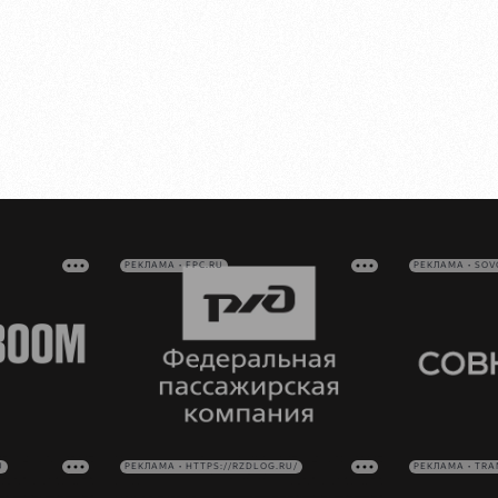
РЕКЛАМА • FPC.RU
РЕКЛАМА • SO
U
РЕКЛАМА • HTTPS://RZDLOG.RU/
РЕКЛАМА • TRA