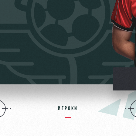
ьщиков
омотив»
ИГРОКИ
ьщиков МГН