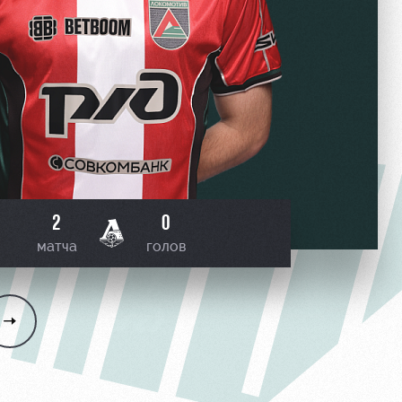
2
0
матча
голов