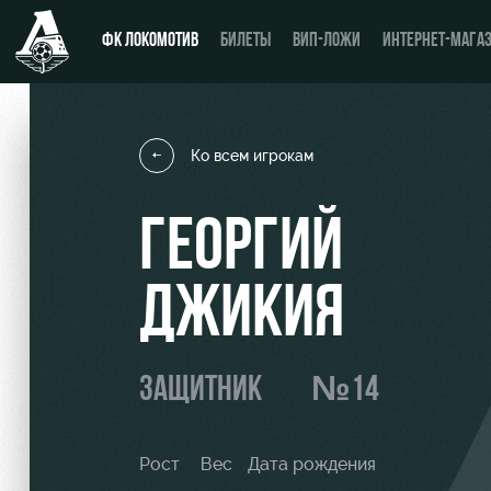
ФК ЛОКОМОТИВ
БИЛЕТЫ
ВИП-ЛОЖИ
ИНТЕРНЕТ-МАГА
Ко всем игрокам
Новости
Купить билет
ГЕОРГИЙ
Календарь
ВИП-ЛОЖИ
ДЖИКИЯ
Турнирная таблица
ВИП-ЗОНЫ
Игроки
СЕМЕЙНЫЙ СЕКТОР
ЗАЩИТНИК
№14
Тренерский штаб
Туры по стадиону
Видео
Места для МГН
Рост
Вес
Дата рождения
Фото