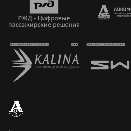
РЕКЛАМА • KALINA-SM.RU
РЕКЛАМА • SWM-AUTO.RU