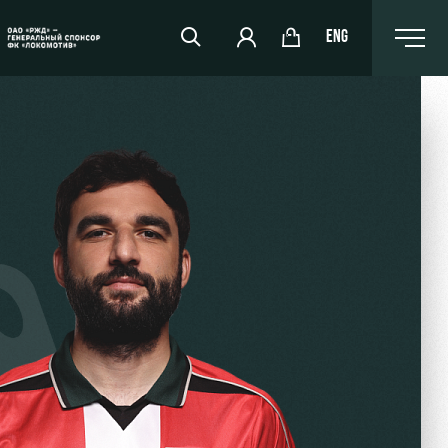
ENG
РЖД Арена
Организация мероприятий
Аренда полей
Аренда площадей
Ледовый дворец
Занятия спортом