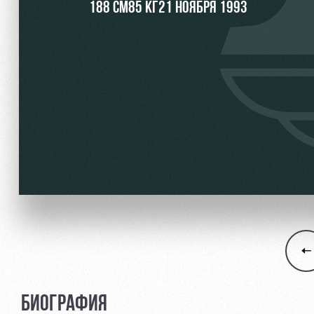
188 СМ
85 КГ
21 НОЯБРЯ 1993
Локо Старт
Информация для болел
Локо-Лето
Банковская карта «Лок
Академия
Заставки
Как поступить
Программа лояльности
Руководство
Карта болельщика
Контакты Академии
Парковка
Информация для болел
БИОГРАФИЯ