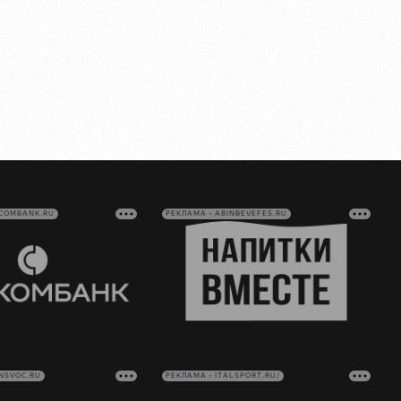
VCOMBANK.RU
РЕКЛАМА • ABINBEVEFES.RU
NSVOC.RU
РЕКЛАМА • ITALSPORT.RU/