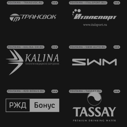
РЕКЛАМА • TRANSVOC.RU
РЕКЛАМА • ITALSPORT.RU/
РЕКЛАМА • KALINA-SM.RU
РЕКЛАМА • SWM-AUTO.RU
РЕКЛАМА • RZD-BONUS.RU
РЕКЛАМА • TASSAY.RU