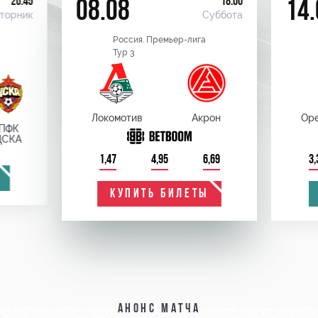
20:45
18:00
08.08
14.
торник
Суббота
Россия. Премьер-лига
Тур 3
Локомотив
Акрон
Оре
ПФК
ЦСКА
1,47
4,95
6,69
3,
КУПИТЬ БИЛЕТЫ
Анонс матча