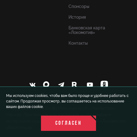
Спонсоры
История
Банковская карта
«Локомотив»
Контакты
Мы используем cookies, чтобы вам было проще и удобнее работать с
сайтом. Продолжая просмотр, вы соглашаетесь на использование
ваших файлов cookie.
© 1999-2026 FCLM.RU Футбольный клуб «Локомотив»
Москва. При полном или частичном использовании
материалов ссылка на официальный сайт ФК «Локомотив»
СОГЛАСЕН
обязательна.