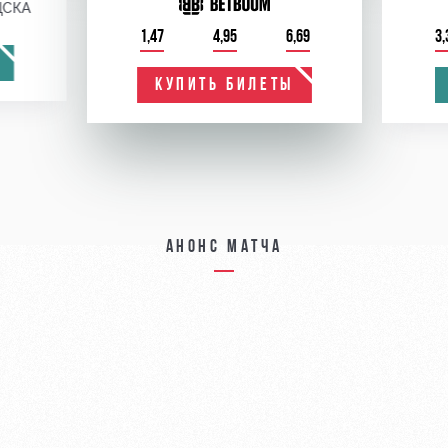
ЦСКА
1,47
4,95
6,69
3,
КУПИТЬ БИЛЕТЫ
Анонс матча