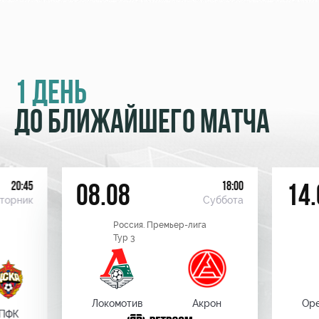
1 ДЕНЬ
ДО БЛИЖАЙШЕГО МАТЧА
20:45
18:00
08.08
14.
торник
Суббота
Россия. Премьер-лига
Тур 3
Локомотив
Акрон
Оре
ПФК