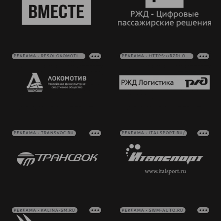
РЕКЛАМА • RFSOLOKOMOTIV.RU
РЕКЛАМА • HTTPS://RZDLOG.RU/
РЕКЛАМА • TRANSVOC.RU
РЕКЛАМА • ITALSPORT.RU/
РЕКЛАМА • KALINA-SM.RU
РЕКЛАМА • SWM-AUTO.RU