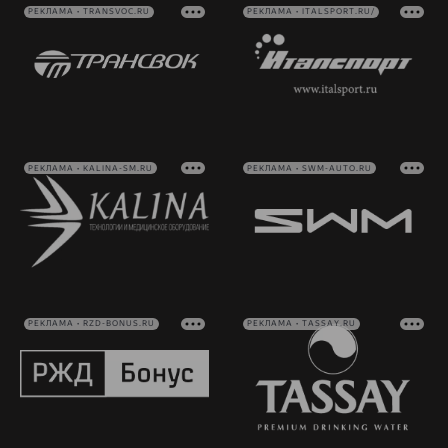
РЕКЛАМА • TRANSVOC.RU
РЕКЛАМА • ITALSPORT.RU/
РЕКЛАМА • KALINA-SM.RU
РЕКЛАМА • SWM-AUTO.RU
РЕКЛАМА • RZD-BONUS.RU
РЕКЛАМА • TASSAY.RU