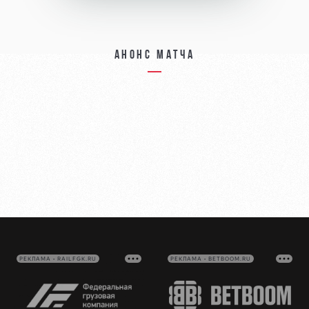
Анонс матча
РЕКЛАМА • RAILFGK.RU
РЕКЛАМА • BETBOOM.RU