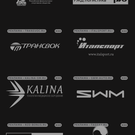
РЕКЛАМА • TRANSVOC.RU
РЕКЛАМА • ITALSPORT.RU/
РЕКЛАМА • KALINA-SM.RU
РЕКЛАМА • SWM-AUTO.RU
РЕКЛАМА • RZD-BONUS.RU
РЕКЛАМА • TASSAY.RU