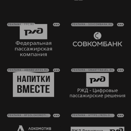
РЕКЛАМА • FPC.RU
РЕКЛАМА • SOVCOMBANK.RU
РЕКЛАМА • ABINBEVEFES.RU
РЕКЛАМА • SMARTTRAVEL.RU
РЕКЛАМА • RFSOLOKOMOTIV.RU
РЕКЛАМА • HTTPS://RZDLOG.RU/