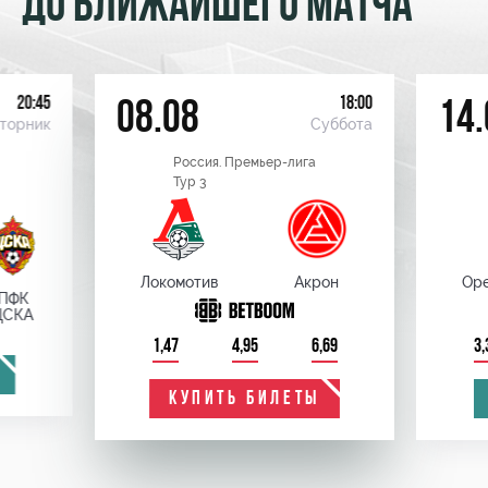
ДО БЛИЖАЙШЕГО МАТЧА
20:45
18:00
08.08
14.
торник
Суббота
Россия. Премьер-лига
Тур 3
Локомотив
Акрон
Оре
ПФК
ЦСКА
1,47
4,95
6,69
3,
КУПИТЬ БИЛЕТЫ