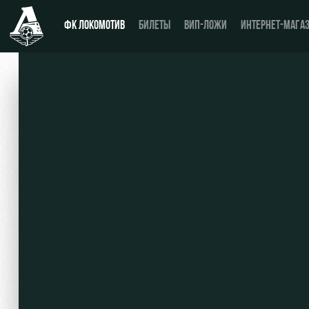
ФК ЛОКОМОТИВ
БИЛЕТЫ
ВИП-ЛОЖИ
ИНТЕРНЕТ-МАГА
Новости
Купить билет
Календарь
ВИП-ЛОЖИ
Турнирная таблица
ВИП-ЗОНЫ
Игроки
СЕМЕЙНЫЙ СЕКТОР
Тренерский штаб
Туры по стадиону
Видео
Места для МГН
Фото