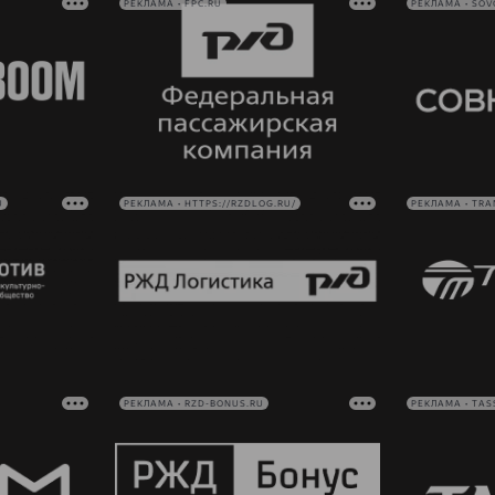
РЕКЛАМА • FPC.RU
РЕКЛАМА • SO
U
РЕКЛАМА • HTTPS://RZDLOG.RU/
РЕКЛАМА • TRA
РЕКЛАМА • RZD-BONUS.RU
РЕКЛАМА • TAS