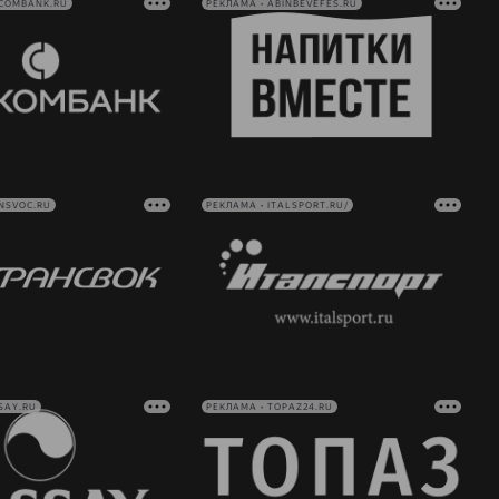
VCOMBANK.RU
РЕКЛАМА • ABINBEVEFES.RU
NSVOC.RU
РЕКЛАМА • ITALSPORT.RU/
SAY.RU
РЕКЛАМА • TOPAZ24.RU