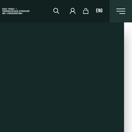
ENG
РЖД Арена
Организация мероприятий
Аренда полей
Аренда площадей
Ледовый дворец
Занятия спортом