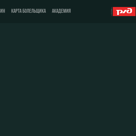
ЗИН
КАРТА БОЛЕЛЬЩИКА
АКАДЕМИЯ
О Клубе
ЖФК «Локомотив»
История
Молодёжка-юноши
Спонсоры
Молодёжка-девушки
Стать партнером
Контакты
Антидопинг