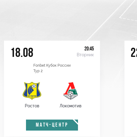
20:45
18.08
2
Вторник
Fonbet Кубок России
Тур 2
Ростов
Локомотив
МАТЧ-ЦЕНТР