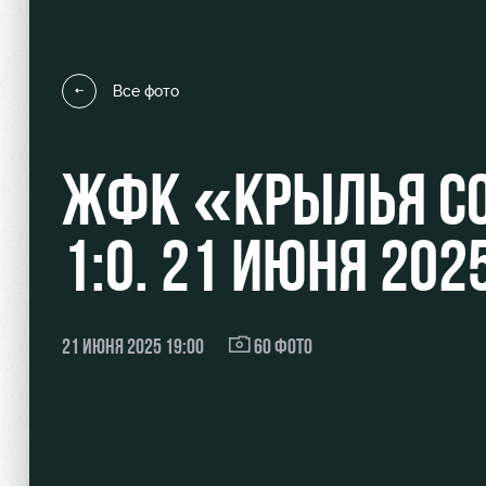
Все фото
Локо Старт
Информация для болел
ЖФК «КРЫЛЬЯ С
Локо-Лето
Банковская карта «Лок
Академия
Заставки
1:0. 21 ИЮНЯ 202
Как поступить
Программа лояльности
Руководство
Карта болельщика
21 ИЮНЯ 2025 19:00
60 ФОТО
Контакты Академии
Парковка
Информация для болел