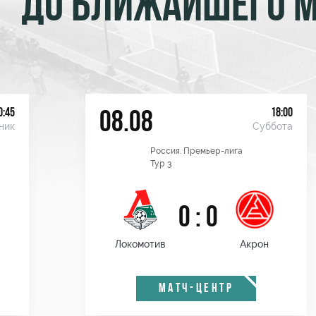
ДО БЛИЖАЙШЕГО 
0:45
18:00
08.08
ник
Суббота
Россия. Премьер-лига
Тур 3
0 : 0
Локомотив
Акрон
МАТЧ-ЦЕНТР