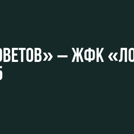
ьщиков
ОВЕТОВ» – ЖФК «Л
омотив»
5
ьщиков МГН