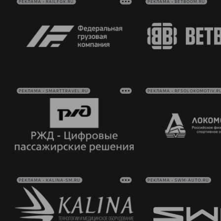
РЕКЛАМА • RAILFGK.RU
РЕКЛАМА • BETBOOM.RU
РЕКЛАМА • SMARTTRAVEL.RU
РЕКЛАМА • RFSOLOKOMOTIV.R
РЕКЛАМА • KALINA-SM.RU
РЕКЛАМА • SWM-AUTO.RU