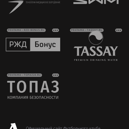
РЕКЛАМА • RZD-BONUS.RU
РЕКЛАМА • TASSAY.RU
РЕКЛАМА • TOPAZ24.RU
Официальный сайт Футбольного клуба