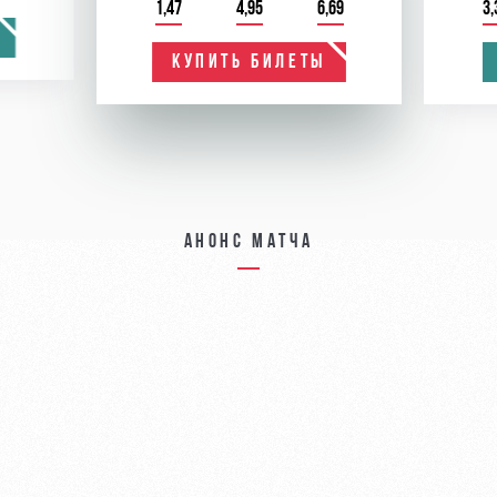
1,47
4,95
6,69
3,
КУПИТЬ БИЛЕТЫ
Анонс матча