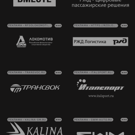
РЕКЛАМА • RFSOLOKOMOTIV.RU
РЕКЛАМА • HTTPS://RZDLOG.RU/
РЕКЛАМА • TRANSVOC.RU
РЕКЛАМА • ITALSPORT.RU/
РЕКЛАМА • KALINA-SM.RU
РЕКЛАМА • SWM-AUTO.RU