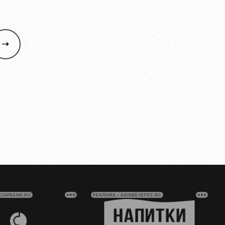
VCOMBANK.RU
РЕКЛАМА • ABINBEVEFES.RU