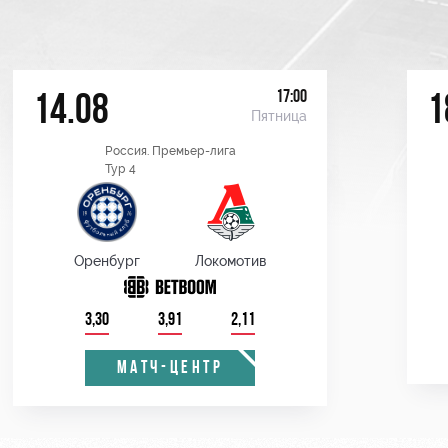
17:00
14.08
1
Пятница
Россия. Премьер-лига
Тур 4
Оренбург
Локомотив
3,30
3,91
2,11
МАТЧ-ЦЕНТР