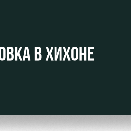
ьщиков
ОВКА В ХИХОНЕ
омотив»
ьщиков МГН