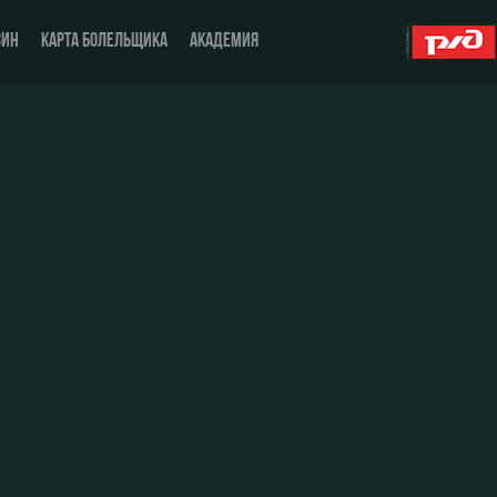
ЗИН
КАРТА БОЛЕЛЬЩИКА
АКАДЕМИЯ
О Клубе
ЖФК «Локомотив»
История
Молодёжка-юноши
Спонсоры
Молодёжка-девушки
Стать партнером
Контакты
Антидопинг