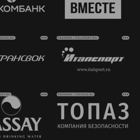
NSVOC.RU
РЕКЛАМА • ITALSPORT.RU/
SAY.RU
РЕКЛАМА • TOPAZ24.RU