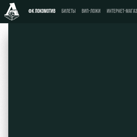
ФК ЛОКОМОТИВ
БИЛЕТЫ
ВИП-ЛОЖИ
ИНТЕРНЕТ-МАГА
Новости
День матча
Календарь
Купить билет
Турнирная таблица
ВИП-ЛОЖИ
Игроки
ВИП-ЗОНЫ
Тренерский штаб
СЕМЕЙНЫЙ СЕКТОР
Видео
Туры по стадиону
Фото
Места для МГН