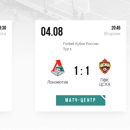
8:30
20:45
04.08
ота
Вторник
Fonbet Кубок России
Тур 1
1 : 1
ПФК
Локомотив
ЦСКА
МАТЧ-ЦЕНТР