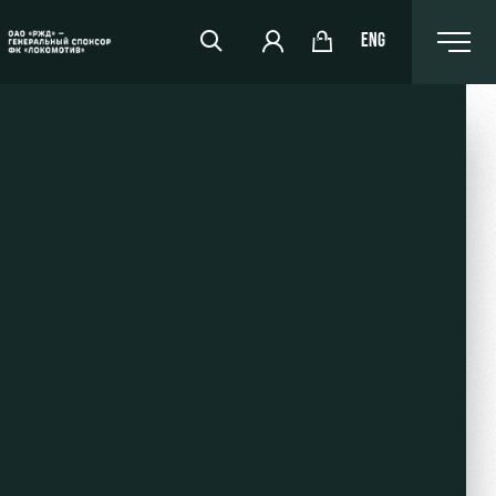
ENG
РЖД Арена
Организация мероприятий
Аренда полей
Аренда площадей
Ледовый дворец
Занятия спортом