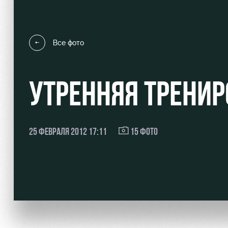
Все фото
Локо Старт
Информация для болел
УТРЕННЯЯ ТРЕНИР
Локо-Лето
Банковская карта «Лок
Академия
Заставки
Как поступить
Парковка
25 ФЕВРАЛЯ 2012 17:11
15 ФОТО
Руководство
Карта болельщика
Контакты Академии
Программа лояльности
Информация для болел