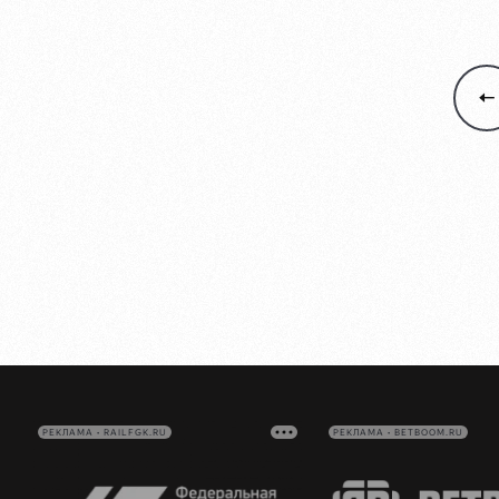
РЕКЛАМА • RAILFGK.RU
РЕКЛАМА • BETBOOM.RU