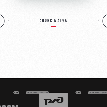
Анонс матча
РЕКЛАМА • FPC.RU
РЕКЛАМА • SO