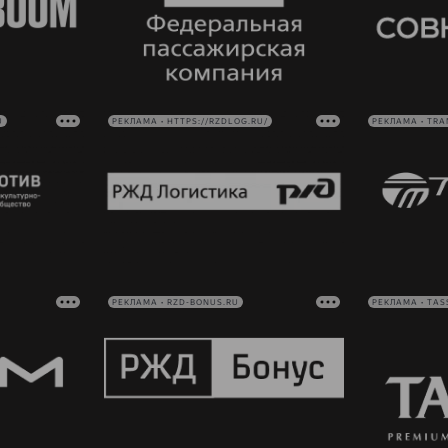
U
РЕКЛАМА • HTTPS://RZDLOG.RU/
РЕКЛАМА • TRA
РЕКЛАМА • RZD-BONUS.RU
РЕКЛАМА • TAS