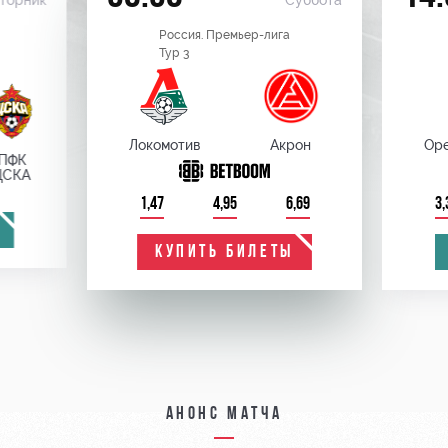
торник
Суббота
Россия. Премьер-лига
Тур 3
Локомотив
Акрон
Оре
ПФК
ЦСКА
1,47
4,95
6,69
3,
КУПИТЬ БИЛЕТЫ
Анонс матча