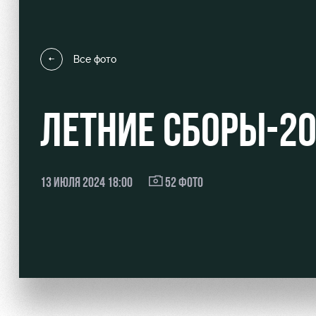
Все фото
Локо Старт
Информация для болел
ЛЕТНИЕ СБОРЫ-2
Локо-Лето
Банковская карта «Лок
Академия
Заставки
Как поступить
Парковка
13 ИЮЛЯ 2024 18:00
52 ФОТО
Руководство
Карта болельщика
Контакты Академии
Программа лояльности
Информация для болел