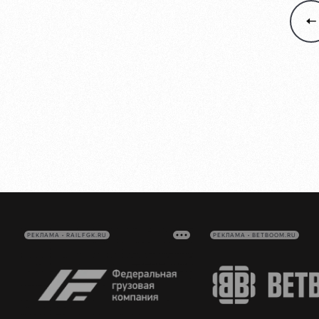
РЕКЛАМА • RAILFGK.RU
РЕКЛАМА • BETBOOM.RU