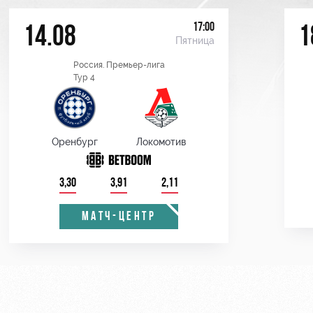
17:00
14.08
1
Пятница
Россия. Премьер-лига
Тур 4
Оренбург
Локомотив
3,30
3,91
2,11
МАТЧ-ЦЕНТР