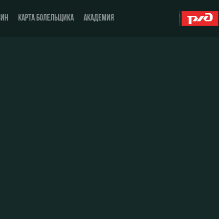
ЗИН
КАРТА БОЛЕЛЬЩИКА
АКАДЕМИЯ
О Клубе
ЖФК «Локомотив»
История
Молодёжка-юноши
Спонсоры
Молодёжка-девушки
Стать партнером
Контакты
Антидопинг