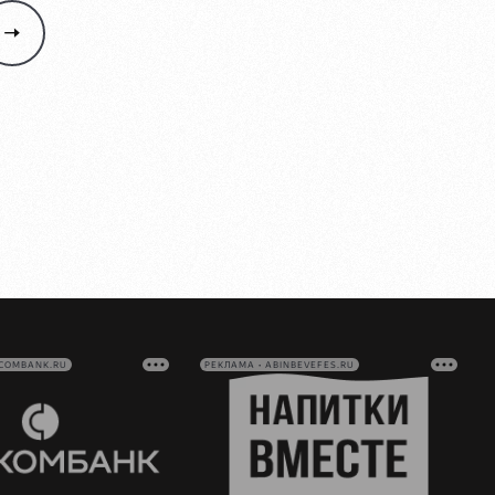
VCOMBANK.RU
РЕКЛАМА • ABINBEVEFES.RU