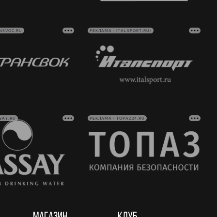
NSVOC.RU
РЕКЛАМА • ITALSPORT.RU/
SAY.RU
РЕКЛАМА • TOPAZ24.RU