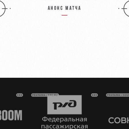
Анонс матча
РЕКЛАМА • FPC.RU
РЕКЛАМА • SO