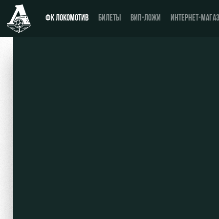
ФК ЛОКОМОТИВ
БИЛЕТЫ
ВИП-ЛОЖИ
ИНТЕРНЕТ-МАГА
Новости
День матча
Календарь
Купить билет
Турнирная таблица
ВИП-ЛОЖИ
Игроки
ВИП-ЗОНЫ
Тренерский штаб
СЕМЕЙНЫЙ СЕКТОР
Видео
Туры по стадиону
Фото
Места для МГН