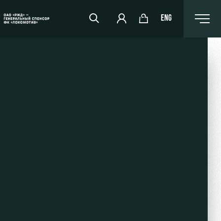
ENG
РЖД Арена
Организация мероприятий
Аренда полей
Аренда площадей
Ледовый дворец
Занятия спортом