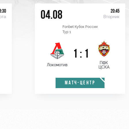
8:30
20:45
04.08
ота
Вторник
Fonbet Кубок России
Тур 1
1 : 1
ПФК
Локомотив
ЦСКА
МАТЧ-ЦЕНТР