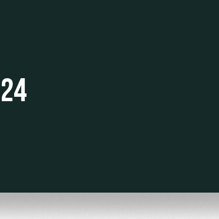
ьщиков
024
омотив»
ьщиков МГН