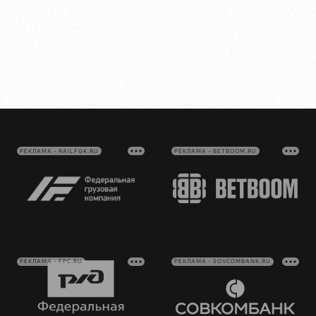
РЕКЛАМА • RAILFGK.RU
РЕКЛАМА • BETBOOM.RU
РЕКЛАМА • FPC.RU
РЕКЛАМА • SOVCOMBANK.RU