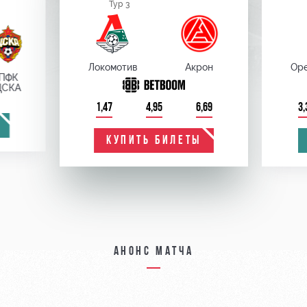
Тур 3
Локомотив
Акрон
Оре
ПФК
ЦСКА
1,47
4,95
6,69
3,
КУПИТЬ БИЛЕТЫ
Анонс матча