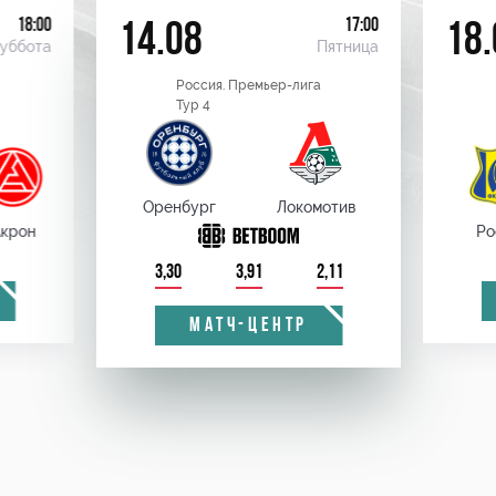
18:00
17:00
14.08
18.
уббота
Пятница
Россия. Премьер-лига
Тур 4
Оренбург
Локомотив
крон
Ро
3,30
3,91
2,11
МАТЧ-ЦЕНТР