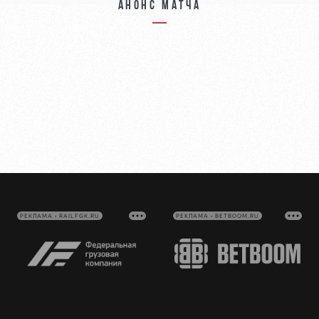
Анонс матча
РЕКЛАМА • RAILFGK.RU
РЕКЛАМА • BETBOOM.RU