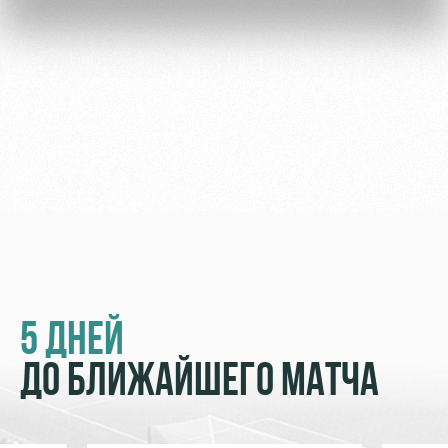
Академии
дворец
Карта
болельщика
Занятия
спортом
Парковка
Информация
для
болельщиков
МГН
5 ДНЕЙ
ДО БЛИЖАЙШЕГО МАТЧА