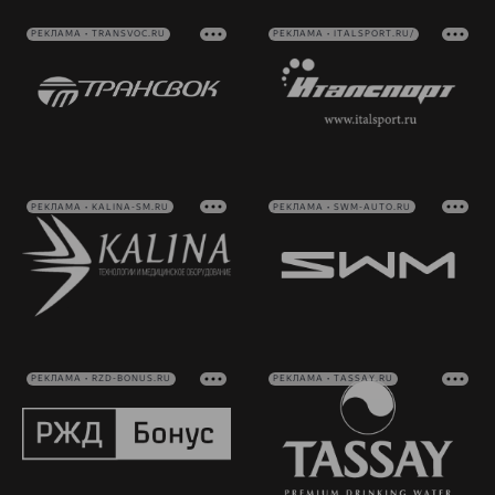
РЕКЛАМА • TRANSVOC.RU
РЕКЛАМА • ITALSPORT.RU/
РЕКЛАМА • KALINA-SM.RU
РЕКЛАМА • SWM-AUTO.RU
РЕКЛАМА • RZD-BONUS.RU
РЕКЛАМА • TASSAY.RU