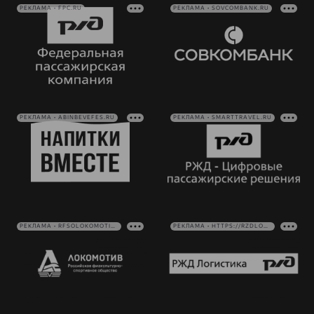
РЕКЛАМА • FPC.RU
РЕКЛАМА • SOVCOMBANK.RU
РЕКЛАМА • ABINBEVEFES.RU
РЕКЛАМА • SMARTTRAVEL.RU
РЕКЛАМА • RFSOLOKOMOTIV.RU
РЕКЛАМА • HTTPS://RZDLOG.RU/