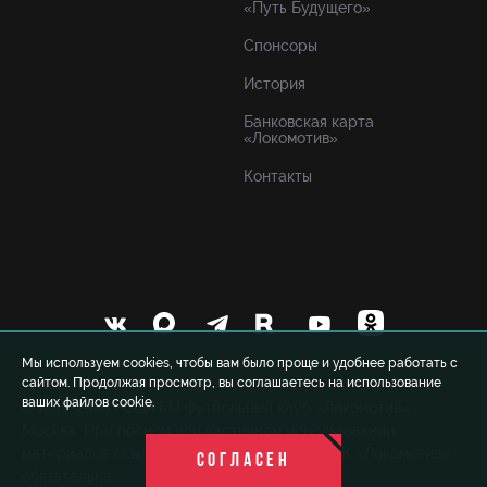
«Путь Будущего»
Спонсоры
История
Банковская карта
«Локомотив»
Контакты
Мы используем cookies, чтобы вам было проще и удобнее работать с
сайтом. Продолжая просмотр, вы соглашаетесь на использование
ваших файлов cookie.
© 1999-2026 FCLM.RU Футбольный клуб «Локомотив»
Москва. При полном или частичном использовании
материалов ссылка на официальный сайт ФК «Локомотив»
СОГЛАСЕН
обязательна.