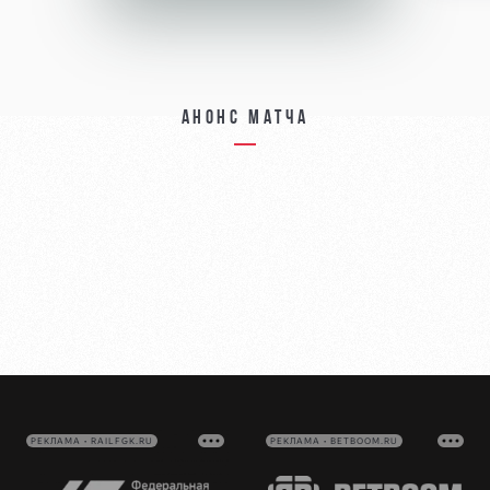
Анонс матча
РЕКЛАМА • RAILFGK.RU
РЕКЛАМА • BETBOOM.RU