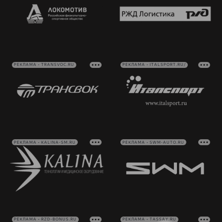
РЕКЛАМА • TRANSVOC.RU
РЕКЛАМА • ITALSPORT.RU/
РЕКЛАМА • KALINA-SM.RU
РЕКЛАМА • SWM-AUTO.RU
РЕКЛАМА • RZD-BONUS.RU
РЕКЛАМА • TASSAY.RU