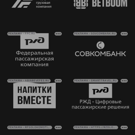
РЕКЛАМА • FPC.RU
РЕКЛАМА • SOVCOMBANK.RU
РЕКЛАМА • ABINBEVEFES.RU
РЕКЛАМА • SMARTTRAVEL.RU
РЕКЛАМА • RFSOLOKOMOTIV.RU
РЕКЛАМА • HTTPS://RZDLOG.RU/