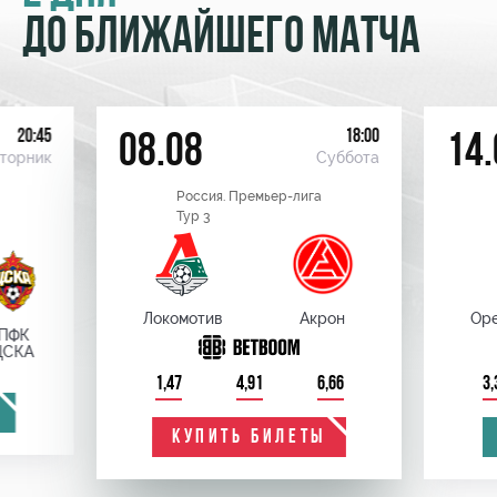
ДО БЛИЖАЙШЕГО МАТЧА
20:45
18:00
08.08
14.
торник
Суббота
Россия. Премьер-лига
Тур 3
Локомотив
Акрон
Оре
ПФК
ЦСКА
1,47
4,91
6,66
3,
КУПИТЬ БИЛЕТЫ