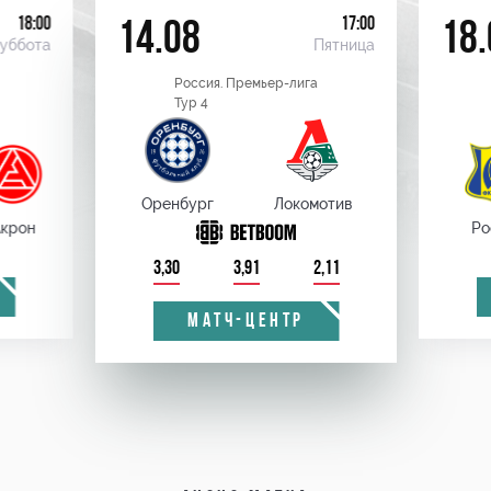
18:00
17:00
14.08
18.
уббота
Пятница
Россия. Премьер-лига
Тур 4
Оренбург
Локомотив
крон
Ро
3,30
3,91
2,11
МАТЧ-ЦЕНТР