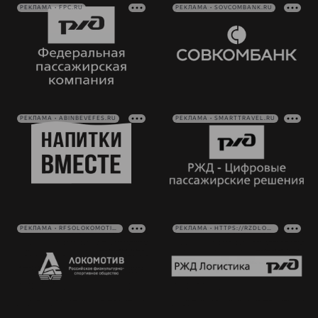
РЕКЛАМА • FPC.RU
РЕКЛАМА • SOVCOMBANK.RU
РЕКЛАМА • ABINBEVEFES.RU
РЕКЛАМА • SMARTTRAVEL.RU
РЕКЛАМА • RFSOLOKOMOTIV.RU
РЕКЛАМА • HTTPS://RZDLOG.RU/