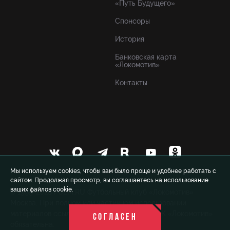
«Путь Будущего»
Спонсоры
История
Банковская карта
«Локомотив»
Контакты
Мы используем cookies, чтобы вам было проще и удобнее работать с
сайтом. Продолжая просмотр, вы соглашаетесь на использование
ваших файлов cookie.
© 1999-2026 FCLM.RU Футбольный клуб «Локомотив»
Москва. При полном или частичном использовании
материалов ссылка на официальный сайт ФК «Локомотив»
СОГЛАСЕН
обязательна.