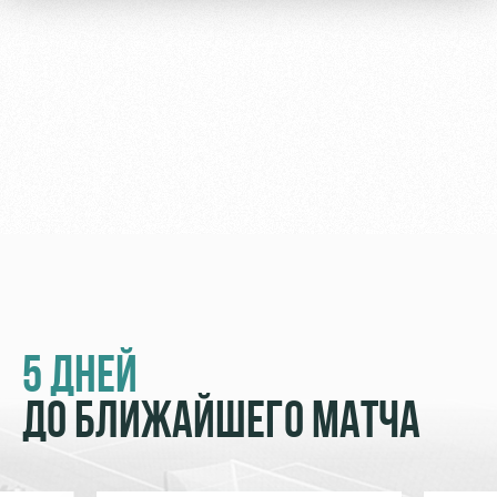
Академии
дворец
Карта
болельщика
Занятия
спортом
Парковка
Информация
для
болельщиков
МГН
5 ДНЕЙ
ДО БЛИЖАЙШЕГО МАТЧА