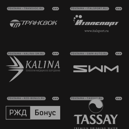
РЕКЛАМА • TRANSVOC.RU
РЕКЛАМА • ITALSPORT.RU/
РЕКЛАМА • KALINA-SM.RU
РЕКЛАМА • SWM-AUTO.RU
РЕКЛАМА • RZD-BONUS.RU
РЕКЛАМА • TASSAY.RU