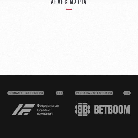
Анонс матча
РЕКЛАМА • RAILFGK.RU
РЕКЛАМА • BETBOOM.RU