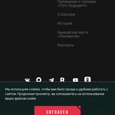
Положение о турнире
«Путь Будущего»
Спонсоры
История
Банковская карта
«Локомотив»
Контакты
Мы используем cookies, чтобы вам было проще и удобнее работать с
сайтом. Продолжая просмотр, вы соглашаетесь на использование
ваших файлов cookie.
© 1999-2026 FCLM.RU Футбольный клуб «Локомотив»
Москва. При полном или частичном использовании
материалов ссылка на официальный сайт ФК «Локомотив»
СОГЛАСЕН