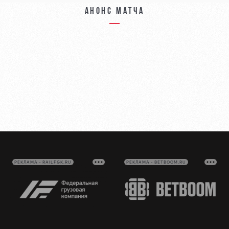
Анонс матча
РЕКЛАМА • RAILFGK.RU
РЕКЛАМА • BETBOOM.RU