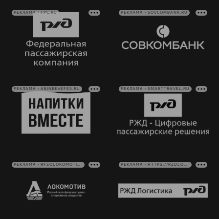
РЕКЛАМА • FPC.RU
РЕКЛАМА • SOVCOMBANK.RU
РЕКЛАМА • ABINBEVEFES.RU
РЕКЛАМА • SMARTTRAVEL.RU
РЕКЛАМА • RFSOLOKOMOTIV.RU
РЕКЛАМА • HTTPS://RZDLOG.RU/