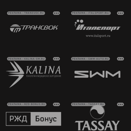
РЕКЛАМА • TRANSVOC.RU
РЕКЛАМА • ITALSPORT.RU/
РЕКЛАМА • KALINA-SM.RU
РЕКЛАМА • SWM-AUTO.RU
РЕКЛАМА • RZD-BONUS.RU
РЕКЛАМА • TASSAY.RU