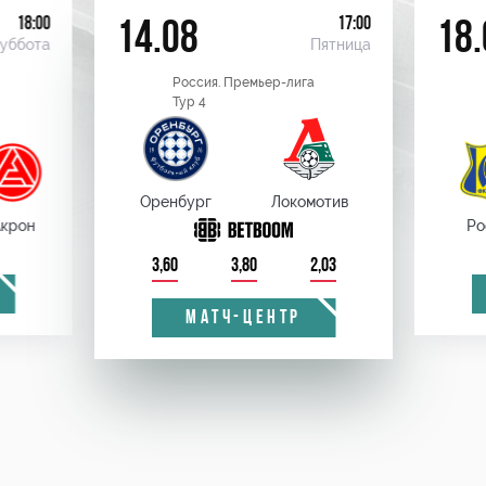
18:00
17:00
14.08
18.
уббота
Пятница
Россия. Премьер-лига
Тур 4
Оренбург
Локомотив
крон
Ро
3,60
3,80
2,03
МАТЧ-ЦЕНТР