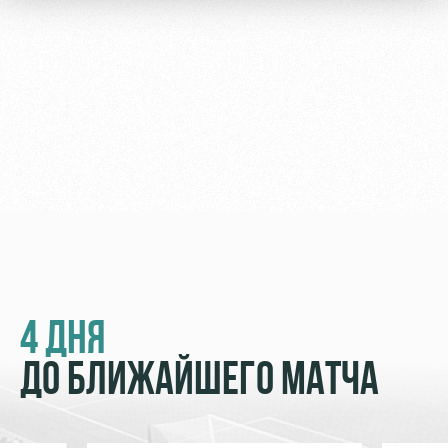
Академии
дворец
Карта
болельщика
Занятия
спортом
Парковка
Информация
для
болельщиков
МГН
4 ДНЯ
ДО БЛИЖАЙШЕГО МАТЧА