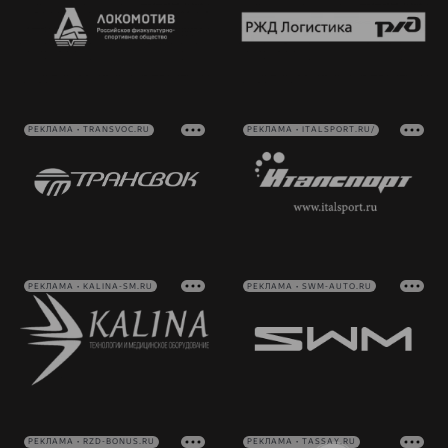
РЕКЛАМА • TRANSVOC.RU
РЕКЛАМА • ITALSPORT.RU/
РЕКЛАМА • KALINA-SM.RU
РЕКЛАМА • SWM-AUTO.RU
РЕКЛАМА • RZD-BONUS.RU
РЕКЛАМА • TASSAY.RU