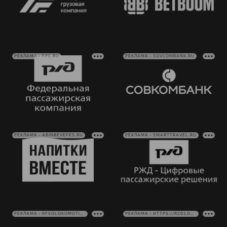
РЕКЛАМА • FPC.RU
РЕКЛАМА • SOVCOMBANK.RU
РЕКЛАМА • ABINBEVEFES.RU
РЕКЛАМА • SMARTTRAVEL.RU
РЕКЛАМА • RFSOLOKOMOTIV.RU
РЕКЛАМА • HTTPS://RZDLOG.RU/