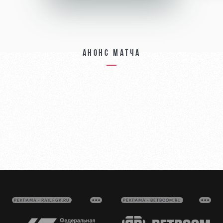
Анонс матча
РЕКЛАМА • RAILFGK.RU
РЕКЛАМА • BETBOOM.RU