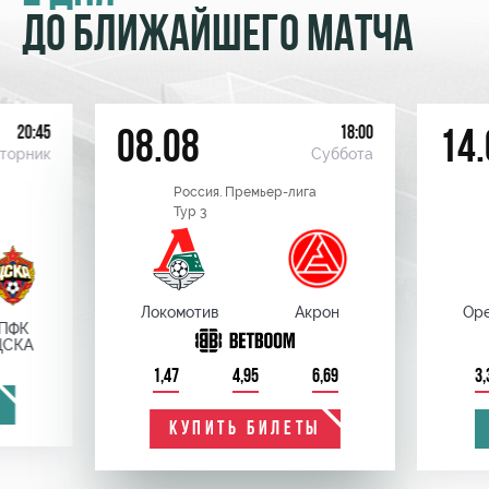
ДО БЛИЖАЙШЕГО МАТЧА
20:45
18:00
08.08
14.
торник
Суббота
Россия. Премьер-лига
Тур 3
Локомотив
Акрон
Оре
ПФК
ЦСКА
1,47
4,95
6,69
3,
КУПИТЬ БИЛЕТЫ