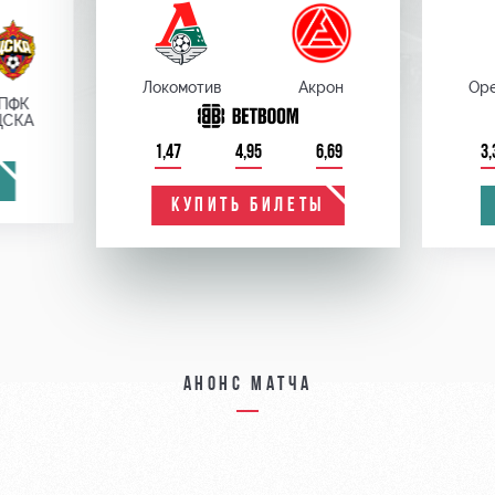
Локомотив
Акрон
Оре
ПФК
ЦСКА
1,47
4,95
6,69
3,
КУПИТЬ БИЛЕТЫ
Анонс матча