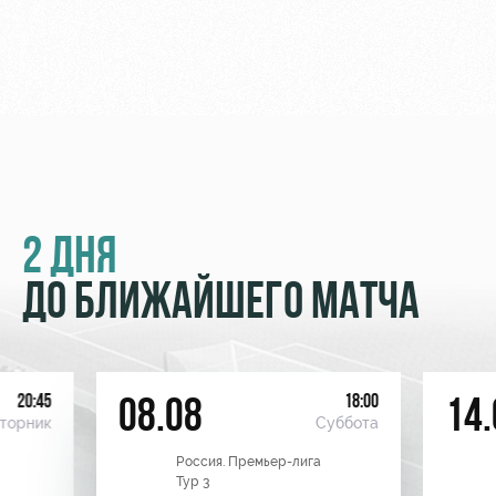
2 ДНЯ
ДО БЛИЖАЙШЕГО МАТЧА
20:45
18:00
08.08
14.
торник
Суббота
Россия. Премьер-лига
Тур 3