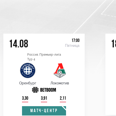
17:00
14.08
1
Пятница
Россия. Премьер-лига
Тур 4
Оренбург
Локомотив
3,30
3,91
2,11
МАТЧ-ЦЕНТР