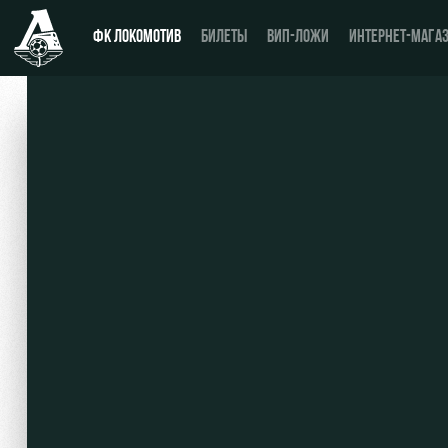
ФК ЛОКОМОТИВ
БИЛЕТЫ
ВИП-ЛОЖИ
ИНТЕРНЕТ-МАГА
Новости
День матча
Календарь
Купить билет
Турнирная таблица
ВИП-ЛОЖИ
Игроки
ВИП-ЗОНЫ
Тренерский штаб
СЕМЕЙНЫЙ СЕКТОР
Видео
Туры по стадиону
Фото
Места для МГН