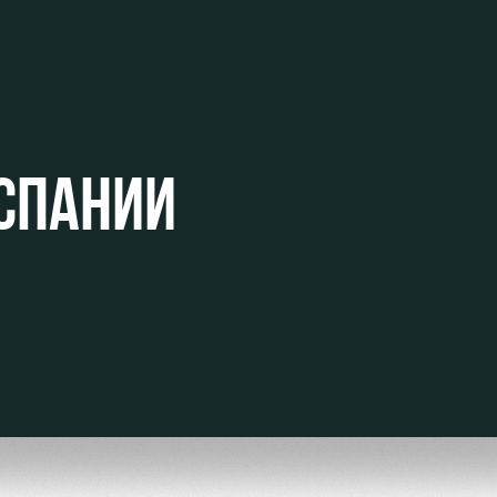
ьщиков
ИСПАНИИ
омотив»
ьщиков МГН