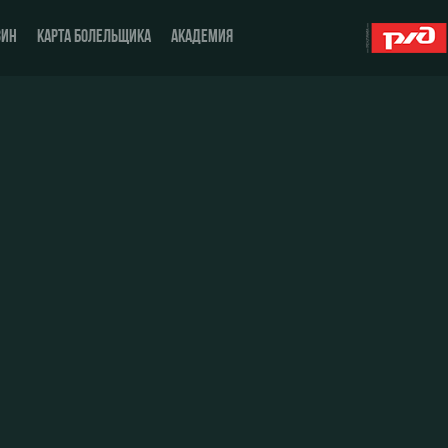
ЗИН
КАРТА БОЛЕЛЬЩИКА
АКАДЕМИЯ
О Клубе
ЖФК «Локомотив»
История
Молодёжка-юноши
Спонсоры
Молодёжка-девушки
Стать партнером
Контакты
Антидопинг