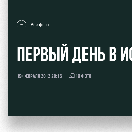
Все фото
Локо Старт
Информация для болел
ПЕРВЫЙ ДЕНЬ В 
Локо-Лето
Банковская карта «Лок
Академия
Заставки
Как поступить
Парковка
19 ФЕВРАЛЯ 2012 20:16
19 ФОТО
Руководство
Карта болельщика
Контакты Академии
Программа лояльности
Информация для болел