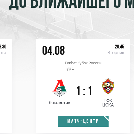
ДО БЛИЖАЙШЕГО 
8:30
20:45
04.08
ота
Вторник
Fonbet Кубок России
Тур 1
1 : 1
ПФК
Локомотив
ЦСКА
МАТЧ-ЦЕНТР