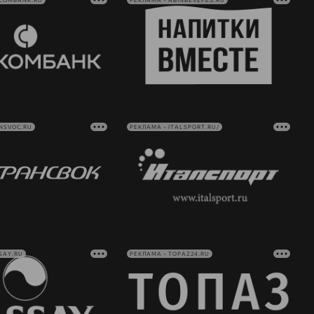
VCOMBANK.RU
РЕКЛАМА • ABINBEVEFES.RU
NSVOC.RU
РЕКЛАМА • ITALSPORT.RU/
SAY.RU
РЕКЛАМА • TOPAZ24.RU