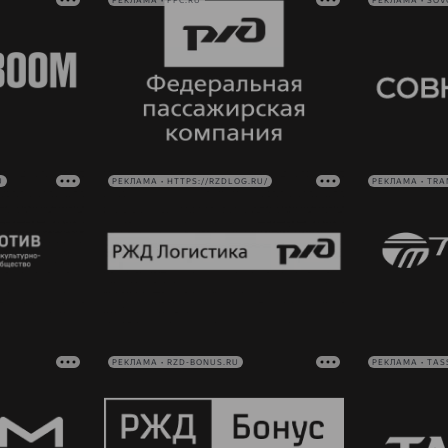
РЕКЛАМА • FPC.RU
РЕКЛАМА • SO
U
РЕКЛАМА • HTTPS://RZDLOG.RU/
РЕКЛАМА • TRA
РЕКЛАМА • RZD-BONUS.RU
РЕКЛАМА • TAS