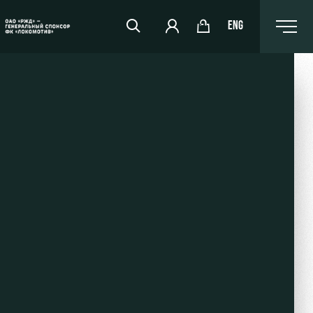
ENG
РЖД Арена
Организация мероприятий
Аренда полей
Аренда площадей
Ледовый дворец
Занятия спортом