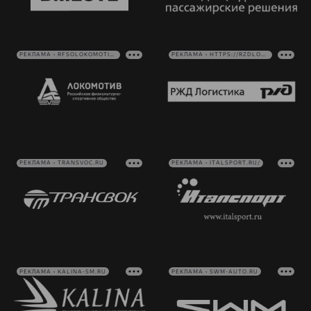
РЕКЛАМА • RFSOLOKOMOTIV.RU
РЕКЛАМА • HTTPS://RZDLOG.RU/
РЕКЛАМА • TRANSVOC.RU
РЕКЛАМА • ITALSPORT.RU/
РЕКЛАМА • KALINA-SM.RU
РЕКЛАМА • SWM-AUTO.RU