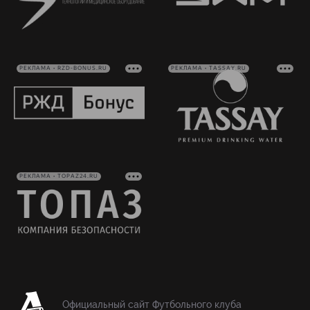
РЕКЛАМА • RZD-BONUS.RU
РЕКЛАМА • TASSAY.RU
РЕКЛАМА • TOPAZ24.RU
Официальный сайт Футбольного клуба