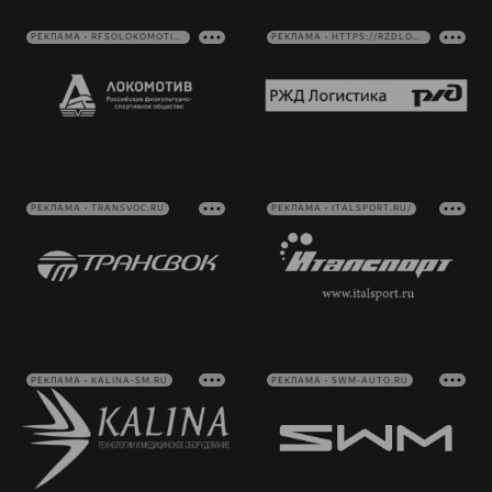
РЕКЛАМА • RFSOLOKOMOTIV.RU
РЕКЛАМА • HTTPS://RZDLOG.RU/
РЕКЛАМА • TRANSVOC.RU
РЕКЛАМА • ITALSPORT.RU/
РЕКЛАМА • KALINA-SM.RU
РЕКЛАМА • SWM-AUTO.RU