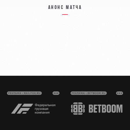
Анонс матча
РЕКЛАМА • RAILFGK.RU
РЕКЛАМА • BETBOOM.RU