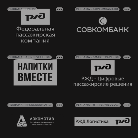
РЕКЛАМА • FPC.RU
РЕКЛАМА • SOVCOMBANK.RU
РЕКЛАМА • ABINBEVEFES.RU
РЕКЛАМА • SMARTTRAVEL.RU
РЕКЛАМА • RFSOLOKOMOTIV.RU
РЕКЛАМА • HTTPS://RZDLOG.RU/