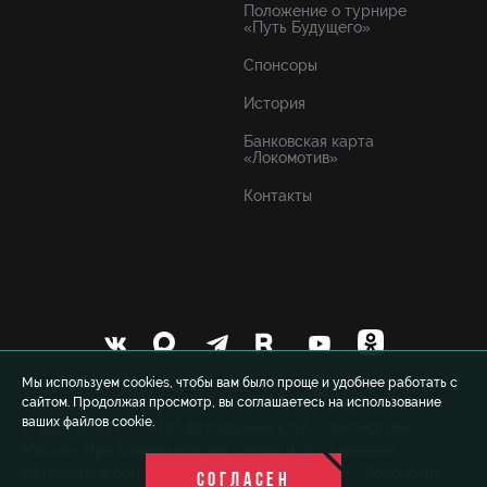
Положение о турнире
«Путь Будущего»
Спонсоры
История
Банковская карта
«Локомотив»
Контакты
Мы используем cookies, чтобы вам было проще и удобнее работать с
сайтом. Продолжая просмотр, вы соглашаетесь на использование
ваших файлов cookie.
© 1999-2026 FCLM.RU Футбольный клуб «Локомотив»
Москва. При полном или частичном использовании
материалов ссылка на официальный сайт ФК «Локомотив»
СОГЛАСЕН