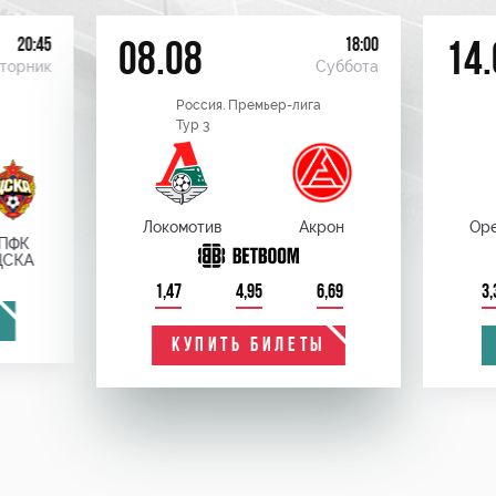
20:45
18:00
08.08
14.
торник
Суббота
Россия. Премьер-лига
Тур 3
Локомотив
Акрон
Оре
ПФК
ЦСКА
1,47
4,95
6,69
3,
КУПИТЬ БИЛЕТЫ