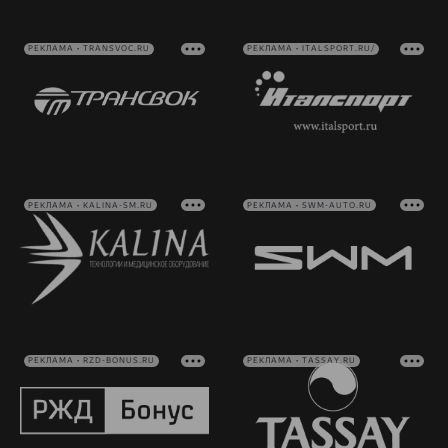
РЕКЛАМА • TRANSVOC.RU
РЕКЛАМА • ITALSPORT.RU/
РЕКЛАМА • KALINA-SM.RU
РЕКЛАМА • SWM-AUTO.RU
РЕКЛАМА • RZD-BONUS.RU
РЕКЛАМА • TASSAY.RU