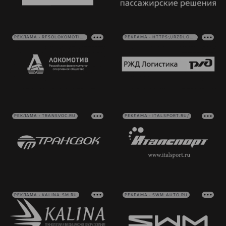
РЕКЛАМА • RFSOLOKOMOTIV.RU
РЕКЛАМА • HTTPS://RZDLOG.RU/
РЕКЛАМА • TRANSVOC.RU
РЕКЛАМА • ITALSPORT.RU/
РЕКЛАМА • KALINA-SM.RU
РЕКЛАМА • SWM-AUTO.RU