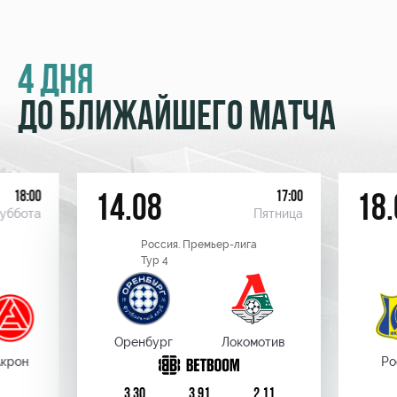
4 ДНЯ
ДО БЛИЖАЙШЕГО МАТЧА
18:00
17:00
14.08
18.
уббота
Пятница
Россия. Премьер-лига
Тур 4
Оренбург
Локомотив
крон
Ро
3,30
3,91
2,11